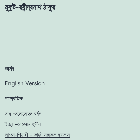
মুকুট-রবীন্দ্রনাথ ঠাকুর
ভার্সন
English Version
সাম্প্রতিক
সাধ -মনোমোহন বর্মন
ইচ্ছা -আহসান হাবীব
আপন-পিয়াসী – কাজী নজরুল ইসলাম