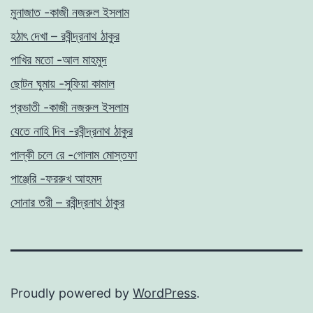
মুনাজাত -কাজী নজরুল ইসলাম
হঠাৎ দেখা – রবীন্দ্রনাথ ঠাকুর
পাখির মতো -আল মাহমুদ
ছোটন ঘুমায় -সুফিয়া কামাল
প্রভাতী -কাজী নজরুল ইসলাম
যেতে নাহি দিব -রবীন্দ্রনাথ ঠাকুর
পাল্কী চলে রে -গোলাম মোস্তফা
পাঞ্জেরি -ফররুখ আহমদ
সোনার তরী – রবীন্দ্রনাথ ঠাকুর
Proudly powered by
WordPress
.