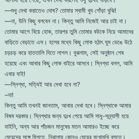
আলাদা হয়ে গেছে, এখন দেখা করলেই শুধু দুঃখই বাড়বে।
—শুধু দেখা করাতেও দোষ? তোমার স্বামী খুব গোঁড়া বুঝি!
—না, উনি কিছু বলবেন না। কিন্তু আমি নিজেই আর চাই না।
তোমার আগে বিয়ে হোক, তারপর তুমি তোমার বউকে নিয়ে আমাদের
বাড়িতে বেড়াতে এস। হলের মধ্যে কিছু লোক হঠাৎ ঘুম ভেঙে উঠে
চড়চড় করে হাততালি দিতে লাগল। বুঝলাম, সেই অনুষ্ঠান শেষ
হয়েছে এবং আবার কিছু লোক বাইরে আসবে। স্নিগ্ধা বলল, আমি
এবার যাই!
—স্নিগ্ধা, সত্যিই আর দেখা হবে না?
–না!
কিন্তু আমি তখনই জানতাম, আবার দেখা হবে। স্নিগ্ধাকে আমার
বিষম দরকার। স্নিগ্ধার জন্য দুঃখ পেয়ে আমি সাধু-সন্ন্যাসী হয়ে
যাইনি, অন্য আর পাঁচজন মানুষের মতন আমারও ইচ্ছে করে
মেয়েদের সঙ্গে মিশতে, নিরালায় কোনও মেয়ের মুখোমুখি বসতে।