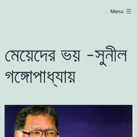
Skip
atoznews24.com
Menu
to
content
মেয়েদের ভয় -সুনীল
গঙ্গোপাধ্যায়