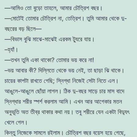
—আমিও তো বুড়ো তাহলে, আমার চৌত্রিশ বছর।
—মোটেই তোমার চৌত্রিশ না, তেত্রিশ। তুমি আমার থেকে দু-
বছরের বড় ছিলে—
—বিভাস বুঝি মাঝে-মাঝেই এরকম ট্যুরে যায়।
–হ্যাঁ।
—তখন তুমি একা থাকো? তোমার ভয় করে না!
–ভয় আবার কী? দিল্লিতে থেকে ভয় নেই, তা ছাড়া ঝি থাকে।
চায়ের কাপটা রাখতে গেছি; স্নিগ্ধা নিজেই সেটা নিতে এল।
আঙুলে-আঙুলে ছোঁয়া লাগল। ঠিক দু-বছর সাড়ে চার মাস বাদে
স্নিগ্ধার শরীর স্পর্শ করলাম আমি। এখন আর আগেকার মতন
অনুভূতি অত তীব্র থাকার কথা নয়। তবু শরীরে যেন একটা বিদ্যুৎ
খেলে গেল।
কিন্তু নিজেকে সামলে রইলাম। চৌত্রিশ বছর বয়েস হয়ে গেছে,