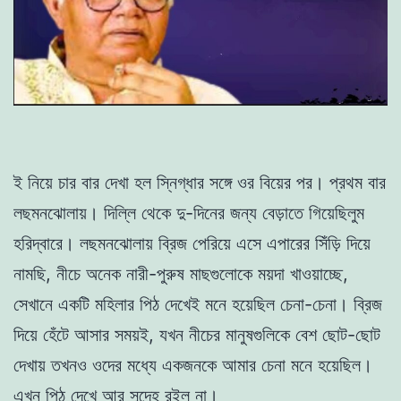
ই নিয়ে চার বার দেখা হল স্নিগ্ধার সঙ্গে ওর বিয়ের পর। প্রথম বার
লছমনঝোলায়। দিল্লি থেকে দু-দিনের জন্য বেড়াতে গিয়েছিলুম
হরিদ্বারে। লছমনঝোলায় ব্রিজ পেরিয়ে এসে এপারের সিঁড়ি দিয়ে
নামছি, নীচে অনেক নারী-পুরুষ মাছগুলোকে ময়দা খাওয়াচ্ছে,
সেখানে একটি মহিলার পিঠ দেখেই মনে হয়েছিল চেনা-চেনা। ব্রিজ
দিয়ে হেঁটে আসার সময়ই, যখন নীচের মানুষগুলিকে বেশ ছোট-ছোট
দেখায় তখনও ওদের মধ্যে একজনকে আমার চেনা মনে হয়েছিল।
এখন পিঠ দেখে আর সন্দেহ রইল না।