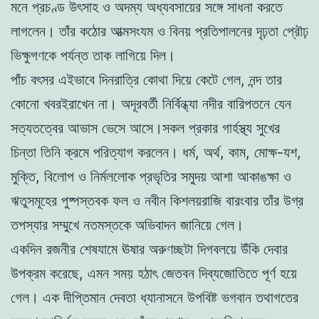
মনে প্রচণ্ড উৎসাহ ও অদম্য অধ্যবসায়ের সঙ্গে সাধনা করতে
লাগলেন। তাঁর কঠোর আত্মসংযম ও বিনয় প্রতিপালনের দৃঢ়তা প্রৌঢ়
ভিক্ষুগণকে পর্যন্ত তাক লাগিয়ে দিল।
পাঁচ বৎসর এইভাবে দিনরাত্রি কোথা দিয়ে কেটে গেল, নন্দ তার
কোনো খবরইরাখেন না। অদূরবর্তী নির্বিন্ধ্যা নদীর বারিপতনে যেন
সত্যতত্বের আভাস ভেসে আসে।সকল প্রকার গার্হস্থ্য সুখের
চিন্তা তিনি ক্রমে পরিত্যাগ করলেন। ধর্ম, অর্থ, কাম, মোক্ষ-যশ,
মুক্তি, বিলোপ ও নির্মললোক প্রভৃতির সমুদয় আশা আকাঙক্ষা ও
ঋতুসমূহের পুষ্পস্তবক ফল ও নবীন কিশলয়রাজি বারংবার তাঁর উগ্র
তপস্যার সম্মুখে নতমস্তকে অভিবাদন জানিয়ে গেল।
একদিন রজনীর শেষযামে ঊষার অরুণচ্ছটা দিগবলয়ে উঁকি দেবার
উপক্রম করেছে, এমন সময় হঠাৎ জেতবন দিব্যজোতিতে পূর্ণ হয়ে
গেল। এক দীপ্তিমান দেবতা ধ্যানাসনে উপবিষ্ট ভগবান তথাগতের