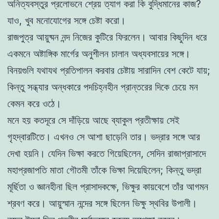
অনিত্যবস্তুর প্রলোভনে শ্রেয় ত্যাগ করা কি বুদ্ধিমানের কাজ?
যাও, খুব মনোযোগের সঙ্গে চেষ্টা করো।
রাজপুত্র আয়ুষ্মন নন্দ নিজের কুটিরে ফিরলেন। আবার কিছুদিন ধরে
একমনে অষ্টাঙ্গিক মার্গের অনুশীলন চালান অধ্যবসায়ের সঙ্গে।
বিনয়গুলি যথাযথ প্রতিপালন করবার চেষ্টায় সারাদিন বেশ কেটে যায়;
কিন্তু সন্ধ্যার অন্ধকারে পদচিহ্নহীন প্রান্তরের দিকে চেয়ে মন
কেমন করে ওঠে।
মনে হয় কতদূরে সে দাঁড়িয়ে আছে ব্যাকুল প্রতীক্ষায় সেই
গৃহদ্বারটিতে। এখনও সে আশা ছাড়েনি তার। ভদ্রার সঙ্গে আর
দেখা হয়নি। যেদিন ভিক্ষা করতে গিয়েছিলেন, সেদিন রাজাপ্রাসাদে
মহাপ্রজাপতি মাতা গৌতমী তাঁকে ভিক্ষা দিয়েছিলেন; কিন্তু ভদ্রা
মূৰ্ছিতা ও জ্ঞানহীনা ছিল প্রাসাদকক্ষে, ভিক্ষুর কায়বেশে তাঁর আগমন
শ্রবণ করে। আয়ুস্মান নন্দের সঙ্গে ছিলেন ভিক্ষু স্থবির উপালী।