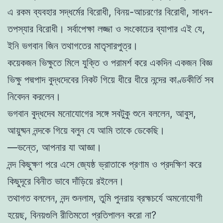
এ রকম ব্যবহার সদ্ধর্মের বিরোধী, বিনয়-আচরণের বিরোধী, সাধন-
তপস্যার বিরোধী। সর্বাপেক্ষা লজ্জা ও সংকোচের ব্যাপার এই যে,
ইনি ভগবান জিন তথাগতের মাতৃসারপুত্র।
কয়েকজন ভিক্ষুতে মিলে যুক্তি ও পরামর্শ করে একদিন একজন বিজ্ঞ
ভিক্ষু পদ্মপাদ বুদ্ধদেবের নিকট গিয়ে ধীরে ধীরে নন্দের কাণ্ডকীর্তি সব
নিবেদন করলেন।
ভগবান বুদ্ধদেব মনোযোগের সঙ্গে সবটুকু শুনে বললেন, আবুস,
আয়ুষ্মন নন্দকে গিয়ে বলুন যে আমি তাকে ডেকেছি।
—ভন্তে, আপনার যা আজ্ঞা।
নন্দ কিছুক্ষণ পরে এসে জ্যেষ্ঠ ভ্রাতাকে প্রণাম ও প্রদক্ষিণ করে
কিছুদূরে বিনীত ভাবে দাঁড়িয়ে রইলেন।
তথাগত বললেন, নন্দ শুনলাম, তুমি পুনরায় ব্রহ্মচর্যে অমনোযোগী
হয়েছ, বিনয়গুলি রীতিমতো প্রতিপালন করো না?