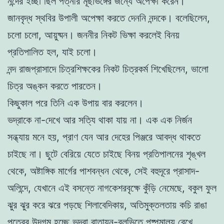
নন্দের ইচ্ছা ছিল পত্নীর মূৰ্ছাভঙ্গের জন্যে অপেক্ষা করেন।
জানবৃদ্ধ স্থবির উপালী অপেক্ষা করতে দেননি নন্দকে। বলেছিলেন,
চলো চলো, আয়ুষ্মন। জননীর নিকট ভিক্ষা করলেই বিনয়
প্রতিপালিত হল, যাই চলো।
নন্দ রাজপ্রাসাদে চিত্রশিক্ষকের নিকট চিত্রকর্ম শিখেছিলেন, ভালো
চিত্র অঙ্কন করতে পারতেন।
কিছুকাল পরে তিনি এক উপায় বার করলেন।
ভদ্রাকে না-দেখে আর সত্যি থাকা যায় না। এক এক নির্জন
সন্ধ্যায় মনে হয়, প্রাণ যেন আর দেহের পিঞ্জরে আবদ্ধ থাকতে
চাইছে না। ছুটে বেরিয়ে যেতে চাইছে বিনয় প্রতিপালনের শৃঙ্খল
থেকে, অষ্টাঙ্গিক মার্গের পাশবন্ধন থেকে, সেই বহুদূরে প্রাসাদ-
অলিন্দে, যেখানে এই বসন্তে নাগকেশরবৃক্ষে কুঁড়ি নেমেছে, বকুল ফুল
ঝুর ঝুর করে ঝরে পড়ছে শিলাবেদিকায়, অতিমুক্তলতায় কচি রাঙা
পত্রের উদগম হচ্ছে ভদ্রা বাতায়ন-বলভিতে পুষ্পমাল্য রেখে