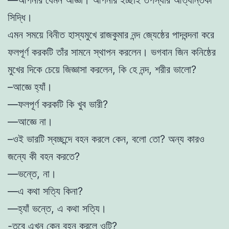
সিদ্ধি।
এমন সময়ে বিনীত হাস্যমুখে রাজকুমার নন্দ জ্যেষ্ঠের পাদবন্দনা করে
ফলপূর্ণ করকটি তাঁর সামনে স্থাপন করলেন। ভগবান জিন কনিষ্ঠের
মুখের দিকে চেয়ে জিজ্ঞাসা করলেন, কি হে নন্দ, শরীর ভালো?
–আজ্ঞে হ্যাঁ।
—ফলপূর্ণ করকটি কি খুব ভারী?
—আজ্ঞে না।
–ওই ভারটি স্বচ্ছন্দে বহন করলে কেন, বলো তো? অন্য কারও
জন্যে কী বহন করতে?
—ভন্তে, না।
—এ কথা সত্যি কিনা?
—হ্যাঁ ভন্তে, এ কথা সত্যি।
-তবে এখন কেন বহন করলে ওটি?