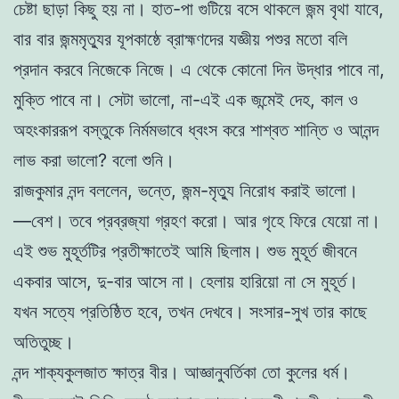
চেষ্টা ছাড়া কিছু হয় না। হাত-পা গুটিয়ে বসে থাকলে জন্ম বৃথা যাবে,
বার বার জন্মমৃত্যুর যূপকাষ্ঠে ব্রাহ্মণদের যজ্ঞীয় পশুর মতো বলি
প্রদান করবে নিজেকে নিজে। এ থেকে কোনো দিন উদ্ধার পাবে না,
মুক্তি পাবে না। সেটা ভালো, না-এই এক জন্মেই দেহ, কাল ও
অহংকাররূপ বস্তুকে নির্মমভাবে ধ্বংস করে শাশ্বত শান্তি ও আনন্দ
লাভ করা ভালো? বলো শুনি।
রাজকুমার নন্দ বললেন, ভন্তে, জন্ম-মৃত্যু নিরোধ করাই ভালো।
—বেশ। তবে প্রব্রজ্যা গ্রহণ করো। আর গৃহে ফিরে যেয়ো না।
এই শুভ মুহূর্তটির প্রতীক্ষাতেই আমি ছিলাম। শুভ মুহূর্ত জীবনে
একবার আসে, দু-বার আসে না। হেলায় হারিয়ো না সে মুহূর্ত।
যখন সত্যে প্রতিষ্ঠিত হবে, তখন দেখবে। সংসার-সুখ তার কাছে
অতিতুচ্ছ।
নন্দ শাক্যকুলজাত ক্ষাত্র বীর। আজ্ঞানুবর্তিকা তো কুলের ধর্ম।