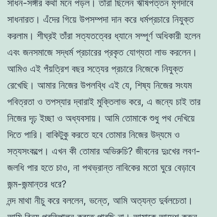
সাধন-সঙ্গীর কথা মনে পড়ল। তাঁরা ছিলেন ঋষিপত্তন মৃগদাবে
সাধনারত। এঁদের গিয়ে উপসম্পদা দান করে ধর্মপ্রচারে নিযুক্ত
করলাম। শীঘ্রই তাঁরা সত্যতত্বের ধ্যানে সম্পূর্ণ অধিকারী হলেন
এবং জনসমাজে সদ্ধর্ম প্রচারের প্রকৃত যোগ্যতা লাভ করলেন।
আমিও এই পঁয়ত্রিশ বছর সত্যের প্রচারে নিজেকে নিযুক্ত
রেখেছি। আমার নিজের উপলব্ধি এই যে, শিষ্য নিজের সংযম
পবিত্রতা ও তপস্যার দ্বারাই মুক্তিলাভ করে, এ জন্যে চাই তার
নিজের দৃঢ় ইচ্ছা ও অধ্যবসায়। আমি তোমাকে শুধু পথ দেখিয়ে
দিতে পারি। বাকিটুকু করতে হবে তোমার নিজের উদ্যমে ও
সত্যসংকল্পে। এখন কী তোমার অভিরুচি? জীবনের দুঃখের লবণ-
জলধি পার হতে চাও, না পথভ্রান্ত নাবিকের মতো ঘুরে বেড়াবে
জন্ম-জন্মান্তর ধরে?
নন্দ মাথা নীচু করে বললেন, ভন্তে, আমি অত্যন্ত দুর্বলচেতা।
আমি বিনয় প্রতিপালন করতে পারছি না। আমাকে আদেশ করুন,