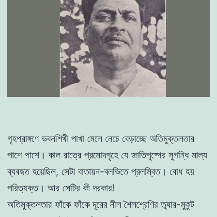
গৃহপ্রাঙ্গণে ভবনশিখী পাখা মেলে নেচে বেড়াচ্ছে অতিমুক্তলতার
পাশে পাশে। কাল রাত্রে প্রমোদগৃহে যে জাতিপুষ্পের সুগন্ধি মাল্য
ব্যবহৃত হয়েছিল, সেটা বাতায়ন-বলভিতে প্রলম্বিত। বোধ হয়
পরিত্যক্ত। আর সেটির কী দরকার!
অতিমুক্তলতার ফাঁকে ফাঁকে দূরের নীল শৈলশ্রেণির তুষার-মুকুট