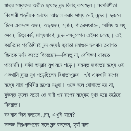
মাত্র সম্বৎসর অতীত হয়েছে নন্দ বিবাহ করেছেন। নবপরিণীতা
কিশোরী পত্নীকে চোখের আড়াল করার সাধ্য নেই নন্দের। দুজনে
মিলে একসঙ্গে অঞ্জন, অভ্যঞ্জন, স্নান, গাত্রসংবাহন, আমিষ ও মধু
সেবন, চিত্রকর্ম, মাল্যধারণ, ছন্দন-অনুলেপন এইসব চলছে। এই
কয়দিনের প্রতিদিনই নন্দ জ্যেষ্ঠ ভ্রাতা মহাগুরু ভগবান তথাগত
জিনকে দর্শন করতে গিয়েছেন—কিন্তু না, বেশিক্ষণ থাকতে
পারেননি। সর্বদা ভদ্রার মুখ মনে পড়ে। সমস্ত জগতের মধ্যে ওই
একখানি সুন্দর মুখ গড়েছিলেন বিধাতাপুরুষ। ওই একখানি রূপের
মধ্যে সারা পৃথিবীর রূপের মঞ্জুষা। ওকে বলে বোঝাতে হয় না,
ফুটন্ত ফুলের মতো ওর বাণী ওর রূপের মধ্যেই মুখর হয়ে উঠেছে
দিনরাত।
ভগবান জিন বলতেন, নন্দ, এখুনি যাবে?
সলজ্জ শিরঃকম্পনের সঙ্গে নন্দ বলতেন, হ্যাঁ দাদা।