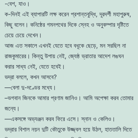
-বেশ, যাও।
ক-দিনই এই ব্যাপারটি লক্ষ করেন প্রশান্তবুদ্ধি, দূরদর্শী মহাপুরুষ,
কিছু বলেন। কনিষ্ঠের গমনপথের দিকে স্নেহ ও অনুকম্পার দৃষ্টিতে
চেয়ে চেয়ে দেখেন।
আজ এত সকালে এখনই যেতে হবে বধূকে ছেড়ে, মন সরছিল না
রাজকুমারের। কিন্তু উপায় নেই, জ্যেষ্ঠ ভ্রাতার আদেশ লঙঘন
করার সাধ্য নেই, যেতে হবেই।
ভদ্রা বললে, কখন আসবে?
—বেলা দু-দণ্ডের মধ্যে।
–ভগবান জিনকে আমার প্রণাম জানিও। আমি অপেক্ষা করব তোমার
জন্যে।
—একসঙ্গে অভ্যঞ্জন করব ফিরে এসে। স্নান ও কেলিও।
ভদ্রার বিশাল নয়ন দুটি কৌতুকে উজ্জ্বল হয়ে উঠল, হাততালি দিতে