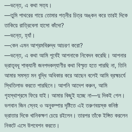
—ভন্তে, এ কথা সত্য।
—তুমি পাথরের গায়ে তোমার পত্নীর চিত্র অঙ্কন করে তারই দিকে
তাকিয়ে রাত্রিবেলা হাসো কাঁদো?
—ভন্তে, হ্যাঁ।
—কেন এমন আশ্রমবিরুদ্ধ আচরণ করো?
—ভন্তে, এ কথা আমি পূর্বেই আপনাকে নিবেদন করেছি। আপনার
ভ্রাতৃবধূ শাক্যানী জনপদকল্যাণীর কথা বিস্মৃত হতে পারছি না, তিনি
আমার সমস্ত মন বুদ্ধি অধিকার করে আছেন বলেই আমি ব্রহ্মচর্যে
স্থিতিলাভ করতে পারছিনে। আপনি আদেশ করুন, আমি
গৃহস্থাশ্রমে ফিরে যাই। আমার কিছুই হচ্ছে না—দু দিকই গেল।
ভগবান জিন স্নেহ ও অনুকম্পার দৃষ্টিতে এই তরুণবয়স্ক কনিষ্ঠ
ভ্রাতার দিকে খানিকক্ষণ চেয়ে রইলেন। তারপর তাঁকে ইঙ্গিত করলেন
নিকটে এসে উপবেশন করতে।