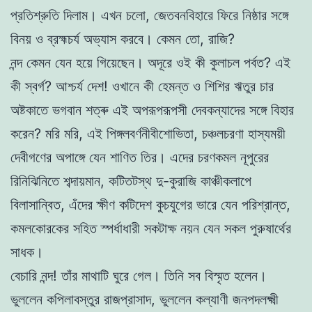
প্রতিশ্রুতি দিলাম। এখন চলো, জেতবনবিহারে ফিরে নিষ্ঠার সঙ্গে
বিনয় ও ব্রহ্মচর্য অভ্যাস করবে। কেমন তো, রাজি?
নন্দ কেমন যেন হয়ে গিয়েছেন। অদূরে ওই কী কুলাচল পর্বত? এই
কী স্বর্গ? আশ্চর্য দেশ! ওখানে কী হেমন্ত ও শিশির ঋতুর চার
অষ্টকাতে ভগবান শত্ৰু এই অপরূপরূপসী দেবকন্যাদের সঙ্গে বিহার
করেন? মরি মরি, এই পিঙ্গলবর্ণনীবীশোভিতা, চঞ্চলচরণা হাস্যময়ী
দেবীগণের অপাঙ্গে যেন শাণিত তির। এদের চরণকমল নূপুরের
রিনিঝিনিতে শব্দায়মান, কটিতটস্থ দু-কুরাজি কাঞ্চীকলাপে
বিলাসান্বিত, এঁদের ক্ষীণ কটিদেশ কুচযুগের ভারে যেন পরিশ্রান্ত,
কমলকোরকের সহিত স্পর্ধাধারী সকটাক্ষ নয়ন যেন সকল পুরুষার্থের
সাধক।
বেচারি নন্দ! তাঁর মাথাটি ঘুরে গেল। তিনি সব বিস্মৃত হলেন।
ভুললেন কপিলাবস্তুর রাজপ্রাসাদ, ভুললেন কল্যাণী জনপদলক্ষ্মী