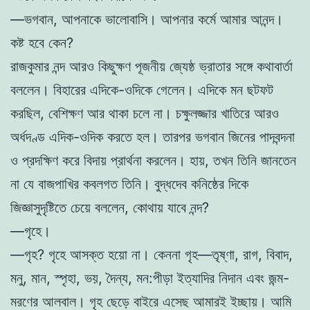
—ভগবান, আপনাকে ভালোবাসি। আপনার কর্মে আমার আনন্দ।
কষ্ট হবে কেন?
রাজকুমার নন্দ আরও কিছুক্ষণ পূজনীয় জ্যেষ্ঠ ভ্রাতার সঙ্গে কথাবার্তা
বললেন। বিহারের এদিকে-ওদিকে গেলেন। এদিকে মন ছটফট
করছিল, বেশিক্ষণ আর থাকা চলে না। চক্ষুলজ্জার খাতিরে আরও
অর্ধদণ্ড এদিক-ওদিক করতে হল। তারপর ভগবান জিনের পাদবন্দনা
ও প্রদক্ষিণ করে বিদায় প্রার্থনা করলেন। হায়, তখন তিনি জানতেন
না যে বাজপাখির কবলগত তিনি। বুদ্ধদেব কনিষ্ঠের দিকে
জিজ্ঞাসুদৃষ্টিতে চেয়ে বললেন, কোথায় যাবে নন্দ?
—গৃহে।
—গৃহ? গৃহে আসক্ত হয়ো না। কেননা গৃহ—তৃষ্ণা, রাগ, বিবাদ,
মনু, মান, স্পৃহা, ভয়, দৈন্য, মন:পীড়া ইত্যাদির নিদান এবং জন্ম-
মরণের আলবাল। গৃহ ছেড়ে বাইরে এসেছ আমারই ইচ্ছায়। আমি