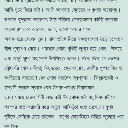
আমি গৃহে ফিরে যাই। আমি আপনার স্নেহের ও কৃপার অযোগ্য।
ভগবান বুদ্ধদেব তৎক্ষণাৎ উঠে দাঁড়িয়ে স্নেহভাজন কনিষ্ঠ ভ্রাতার
হস্তধারণ করে বললেন, চলো, এসো আমার সঙ্গে।
অবাক হয়ে গেলেন নন্দ। দাদা তাঁকে নিয়ে নক্ষত্রবেগে উড়ে চলেছেন
নীল শূন্যপথ বেয়ে। পদতলে গোটা পৃথিবী লুপ্ত হয়ে গেল। উভয়ে
এক অপূর্ব সুন্দর মহাদেশে উপস্থিত হলেন। দিকে দিকে সে দেশের
সৌন্দর্যের মোহন লীলা; বিদ্যুতের, জ্যোৎস্নার, রমণীয় পুষ্পরাজির ও
সংগীতের সমাবেশে যেন গোটা মহাদেশ স্বপ্নময়। বিদ্রুমবেদী ও
হস্থলী স্থানে স্থানে যেন উপবন-মধ্যে বিরাজমান।
এমন সময়ে চারুহাসিনী লজ্জাবতী ঈষত্ৰাস্যময়ী বহু দিব্যনারীকে
পরস্পর হাত-ধরাধরি করে অদূরে আবির্ভূতা হতে দেখে নন্দ মুগ্ধ
দৃষ্টিতে সেদিকে চেয়ে রইলেন। রূপের জ্যোতিতে ভরিয়ে তুলেছে ওরা
দশ দিক।