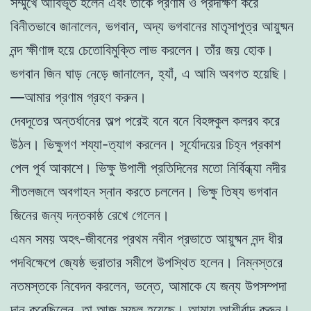
সম্মুখে আবির্ভূত হলেন এবং তাঁকে প্রণাম ও প্রদক্ষিণ করে
বিনীতভাবে জানালেন, ভগবান, অদ্য ভগবানের মাতৃসাপুত্র আয়ুষ্মন
নন্দ ক্ষীণাঙ্গ হয়ে চেতোবিমুক্তি লাভ করলেন। তাঁর জয় হোক।
ভগবান জিন ঘাড় নেড়ে জানালেন, হ্যাঁ, এ আমি অবগত হয়েছি।
—আমার প্রণাম গ্রহণ করুন।
দেবদূতের অন্তর্ধানের অল্প পরেই বনে বনে বিহঙ্গকুল কলরব করে
উঠল। ভিক্ষুগণ শয্যা-ত্যাগ করলেন। সূর্যোদয়ের চিহ্ন প্রকাশ
পেল পূর্ব আকাশে। ভিক্ষু উপালী প্রতিদিনের মতো নির্বিন্ধ্যা নদীর
শীতলজলে অবগাহন স্নান করতে চললেন। ভিক্ষু তিষ্য ভগবান
জিনের জন্য দন্তকাষ্ঠ রেখে গেলেন।
এমন সময় অহৎ-জীবনের প্রথম নবীন প্রভাতে আয়ুষ্মন নন্দ ধীর
পদবিক্ষেপে জ্যেষ্ঠ ভ্রাতার সমীপে উপস্থিত হলেন। নিম্নস্তরে
নতমস্তকে নিবেদন করলেন, ভন্তে, আমাকে যে জন্য উপসম্পদা
দান করেছিলেন, তা আজ সফল হয়েছে। আমায় আশীর্বাদ করুন।