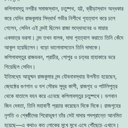
কপিলাবস্তু নগরীর সমাজস্থান, চতুষ্পথ, হট্ট, ক্রীড়াস্থান অন্ধকার
করে যেদিন রাজকুমার সিদ্ধার্থ গভীর নিশীথে গৃহত্যাগ করে চলে
গেলেন, সেদিন এই নন্দই ছিলেন রাজা শুদ্ধোধনের ও মায়ার
একমাত্র ভরসা। নন্দ তখন বালক, দাদা গৃহত্যাগ করাতে তিনি কেঁদে
আকুল হয়েছিলেন। বড়ো ভালোবাসতেন তিনি দাদাকে।
কপিলাবস্তুর রাজভবন, প্রাচীর, গোপুর ও চত্বর হাহাকারে ভরে
গিয়েছিল সেদিন।
ইতিমধ্যে আয়ুষ্মন রাজকুমার নন্দ যৌবনাবস্থায় উপনীত হয়েছেন,
জ্যেষ্ঠের গুণগান ও যশ সৌরভ সুদূর কাশী, রাজগৃহ ও পাটলিপুত্র
থেকে বাতাসে বহন করে এনেছে কপিলাবস্তুর চতুষ্পথে। ভগবান
জিন দেবতা, তিনি মহাবাণী প্রচার করেছেন দিকে দিকে। রাজগৃহের
নৃপতি ও শ্ৰেষ্ঠীদের শিরোভূষণ তাঁর সেই দাদার পদপ্রান্তে আনমিত
হয়েছে—এ কথাও কত লোকের মুখে মুখে এসে পৌঁছেচে এখানে।