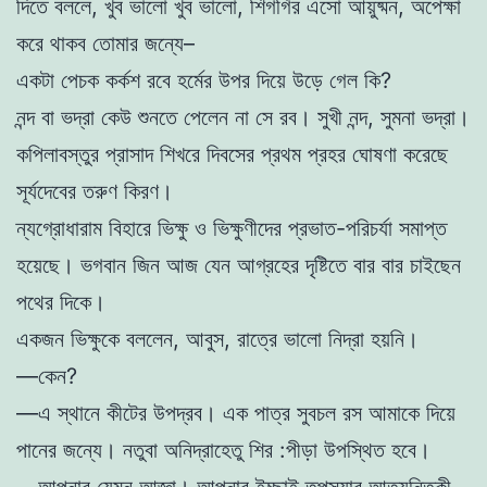
দিতে বললে, খুব ভালো খুব ভালো, শিগগির এসো আয়ুষ্মন, অপেক্ষা
করে থাকব তোমার জন্যে–
একটা পেচক কর্কশ রবে হর্মের উপর দিয়ে উড়ে গেল কি?
নন্দ বা ভদ্রা কেউ শুনতে পেলেন না সে রব। সুখী নন্দ, সুমনা ভদ্রা।
কপিলাবস্তুর প্রাসাদ শিখরে দিবসের প্রথম প্রহর ঘোষণা করেছে
সূর্যদেবের তরুণ কিরণ।
ন্যগ্রোধারাম বিহারে ভিক্ষু ও ভিক্ষুণীদের প্রভাত-পরিচর্যা সমাপ্ত
হয়েছে। ভগবান জিন আজ যেন আগ্রহের দৃষ্টিতে বার বার চাইছেন
পথের দিকে।
একজন ভিক্ষুকে বললেন, আবুস, রাত্রে ভালো নিদ্রা হয়নি।
—কেন?
—এ স্থানে কীটের উপদ্রব। এক পাত্র সুবচল রস আমাকে দিয়ে
পানের জন্যে। নতুবা অনিদ্রাহেতু শির :পীড়া উপস্থিত হবে।
—আপনার যেমন আজ্ঞা। আপনার ইচ্ছাই তপস্যার আত্যন্তিকী