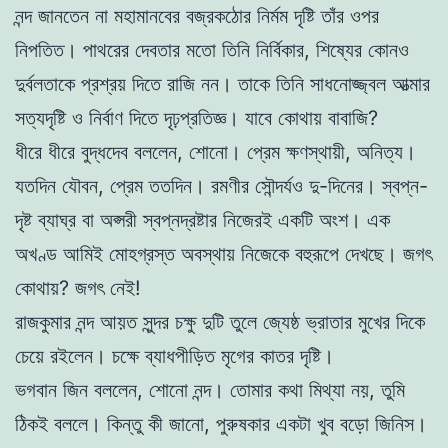
নন্দ জানতেন না মহামানবের বজ্রকঠোর নির্মম দৃষ্টি তাঁর ওপর
নিপতিত। পাথরের দেবতার মতো তিনি নির্বিকার, শিষ্যের কোনও
দুর্বলতাকে প্রশ্রয় দিতে রাজি নন। তাকে তিনি সাধনোজ্জ্বল আত্মার
সত্যদৃষ্টি ও নির্বাণ দিতে দৃঢ়প্রতিজ্ঞ। যাবে কোথায় বাবাজি?
ধীরে ধীরে বুদ্ধদেব বললেন, শোনো। প্রেম ক্ষণস্থায়ী, অনিত্য।
যতদিন যৌবন, প্রেম ততদিন। রমণীর সৌন্দর্যও দু-দিনের। স্বপ্ন-
দৃষ্ট ব্যাঘ্র বা অপ্সরী স্বপ্নদ্রষ্টার নিজেরই একটি অংশ। এক
অখণ্ড আমিই মোহগ্রস্ত অবস্থায় নিজেকে বহুরূপে দেখছে। জগৎ
কোথায়? জগৎ নেই!
রাজকুমার নন্দ আয়ত সুন্দর চক্ষু দুটি তুলে জ্যেষ্ঠ ভ্রাতার মুখের দিকে
চেয়ে রইলেন। চক্ষে ব্যাধপীড়িত মৃগের কাতর দৃষ্টি।
ভগবান জিন বললেন, শোনো নন্দ। তোমার কথা মিথ্যা নয়, তুমি
ঠিকই বললে। কিন্তু কী জানো, পুরুষকার একটা খুব বড়ো জিনিস।