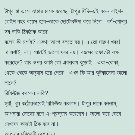
টাপুর মা এসে আমার মাকে ধরেছে, টাপুর দিদি–এই ধরুন বাইশ-
তেইশ বছর বয়েস হবে–তাকে ছোটোবউমা করে নিতে। বর্ণ-গোত্র
সব নাকি ঠিকঠাক আছে।
বলেন কী মশাই? একথা আগে বলতে হয়। এ তো দারুণ খবর!
না মশাই, না। মোটেই ভালো খবর নয়। বয়সের তফাতটা লক্ষ
করেছেন? তার ওপর আমি তো একরকম বুড়োই। একা-বোকা,
থেকে-থেকে অভ্যাস হয়ে গেছে। এখন কি আর ঝুটঝামেলা ভালো
লাগে?
রিফিউজ করলেন নাকি?
হ্যাঁ, খুব কঠোরভাবেই রিফিউজ করলাম। টাপুর মাকে বললাম,
আপনারা মোহের বশে এ-প্রস্তাব করেছেন। ভালো করে ভেবে
দেখবেন কাজটা ঠিক হবে না।
আপনার চরিত্রটি বেশ দৃঢ়।