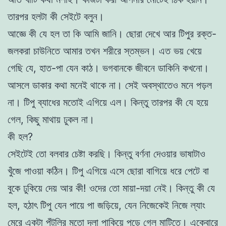
তারপর হলটা কী সেইটে বলুন।
আজ্ঞে কী যে হল তা কি আমি জানি। ছোরা দেখে আর টিপুর রক্ত-
জলকরা চাউনিতে আমার তখন শরীরে স্তম্ভন। এত ভয় খেয়ে
গেছি যে, হাত-পা যেন কাঠ। ভগবানকে জীবনে ডাকিনি কখনো।
আসলে ডাকার কথা মনেই থাকে না। সেই অবস্থাতেও মনে পড়ল
না। টিপু ব্যাধের মতোই এগিয়ে এল। কিন্তু তারপর কী যে হয়ে
গেল, কিছু মাথায় ঢুকল না।
কী হল?
সেইটেই তো বলবার চেষ্টা করছি। কিন্তু বর্ণনা দেওয়ার ভাষাটাও
খুঁজে পাওয়া কঠিন। টিপু এগিয়ে এসে ছোরা বাগিয়ে ধরে পেটে বা
বুকে ঢুকিয়ে দেয় আর কী! ওদের তো মায়া-দয়া নেই। কিন্তু কী যে
হল, হঠাৎ টিপু যেন পায়ে পা জড়িয়ে, যেন নিজেকেই নিজে ল্যাং
মেরে একটা পুঁটুলির মতো দলা পাকিয়ে পড়ে গেল মাটিতে। একেবারে