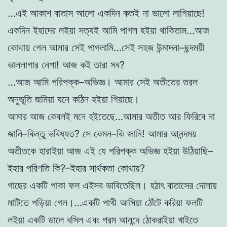
…এই আকাশ বাতাস আলো একদিন কতই না ভালো লাগিয়াছে!
একদিন ইহাদের লইয়া সত্যই আমি পাগল হইয়া থাকিতাম…আজ
কোথায় গেল আমার সেই পাগলামি…সেই সহজ উন্মাদনা–ছন্দময়ী
ভাললাগার নেশা! আজ কই তারা সব?
…আজ আমি পরিপক্ক–অভিজ্ঞ। আমার সেই অতীতের তরল
অনুভূতি জমিয়া যনে কঠিন হইয়া গিয়াছে।
আমার আজ কেবলই মনে হইতেছে…আমার অতীত আর ফিরিবে না
জানি–কিন্তু ভবিষ্যত? সে কেমন–কি জানি! আমার আনন্দময়
অতীতকে হারাইয়া আজ এই যে পরিপক্ক অভিজ্ঞ হইয়া উঠিয়াছি–
ইহার পরিণতি কি?–ইহার সার্থকতা কোথায়?
গাছের একটি পাকা ফল এইসব ভাবিতেছিল। হঠাৎ বাতাসের দোলায়
মাটিতে পড়িয়া গেল।…একটি পাখী আসিয়া ঠোঁটে করিয়া ফলটি
লইয়া একটি ডালে বসিল এবং পরম আনন্দে ঠোকরাইয়া খাইতে