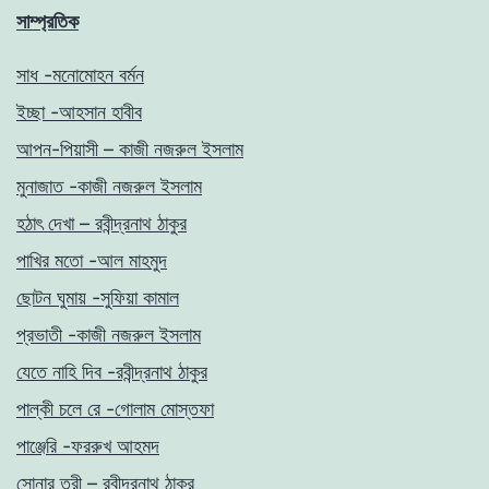
সাম্প্রতিক
সাধ -মনোমোহন বর্মন
ইচ্ছা -আহসান হাবীব
আপন-পিয়াসী – কাজী নজরুল ইসলাম
মুনাজাত -কাজী নজরুল ইসলাম
হঠাৎ দেখা – রবীন্দ্রনাথ ঠাকুর
পাখির মতো -আল মাহমুদ
ছোটন ঘুমায় -সুফিয়া কামাল
প্রভাতী -কাজী নজরুল ইসলাম
যেতে নাহি দিব -রবীন্দ্রনাথ ঠাকুর
পাল্কী চলে রে -গোলাম মোস্তফা
পাঞ্জেরি -ফররুখ আহমদ
সোনার তরী – রবীন্দ্রনাথ ঠাকুর