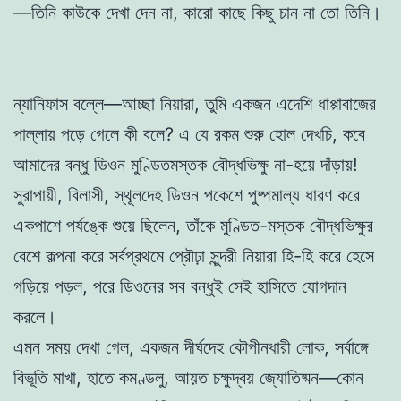
—তিনি কাউকে দেখা দেন না, কারো কাছে কিছু চান না তো তিনি।
ন্যানিফাস বল্লে—আচ্ছা নিয়ারা, তুমি একজন এদেশি ধাপ্পাবাজের
পাল্লায় পড়ে গেলে কী বলে? এ যে রকম শুরু হোল দেখচি, কবে
আমাদের বন্ধু ডিওন মুণ্ডিতমস্তক বৌদ্ধভিক্ষু না-হয়ে দাঁড়ায়!
সুরাপায়ী, বিলাসী, স্থূলদেহ ডিওন পকেশে পুষ্পমাল্য ধারণ করে
একপাশে পর্যঙ্কে শুয়ে ছিলেন, তাঁকে মুণ্ডিত-মস্তক বৌদ্ধভিক্ষুর
বেশে কল্পনা করে সর্বপ্রথমে প্রৌঢ়া সুন্দরী নিয়ারা হি-হি করে হেসে
গড়িয়ে পড়ল, পরে ডিওনের সব বন্ধুই সেই হাসিতে যোগদান
করলে।
এমন সময় দেখা গেল, একজন দীর্ঘদেহ কৌপীনধারী লোক, সর্বাঙ্গে
বিভূতি মাখা, হাতে কমণ্ডলু, আয়ত চক্ষুদ্বয় জ্যোতিষ্মন—কোন