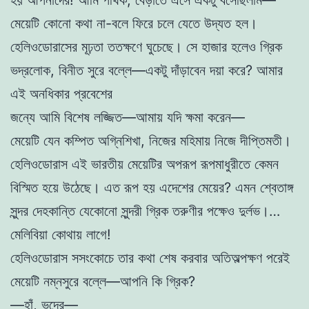
মেয়েটি কোনো কথা না-বলে ফিরে চলে যেতে উদ্যত হল।
হেলিওডোরাসের মূঢ়তা ততক্ষণে ঘুচেছে। সে হাজার হলেও গ্রিক
ভদ্রলোক, বিনীত সুরে বল্লে—একটু দাঁড়াবেন দয়া করে? আমার
এই অনধিকার প্রবেশের
জন্যে আমি বিশেষ লজ্জিত—আমায় যদি ক্ষমা করেন—
মেয়েটি যেন কম্পিত অগ্নিশিখা, নিজের মহিমায় নিজে দীপ্তিমতী।
হেলিওডোরাস এই ভারতীয় মেয়েটির অপরূপ রূপমাধুরীতে কেমন
বিস্মিত হয়ে উঠেছে। এত রূপ হয় এদেশের মেয়ের? এমন শ্বেতাঙ্গ
সুন্দর দেহকান্তি যেকোনো সুন্দরী গ্রিক তরুণীর পক্ষেও দুর্লভ।…
মেলিবিয়া কোথায় লাগে!
হেলিওডোরাস সসংকোচে তার কথা শেষ করবার অতিঅল্পক্ষণ পরেই
মেয়েটি নম্নসুরে বল্লে—আপনি কি গ্রিক?
—হাঁ, ভদ্রে—