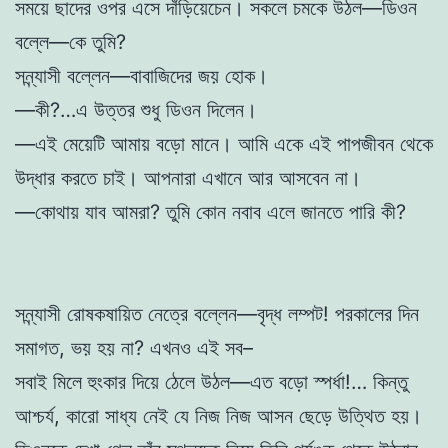
সময়ে ছাদের ওপর এসে দাঁড়িয়েচেন। সকলে চমকে উঠল—ডিওন
বল্লে—কে তুমি?
সন্ন্যাসী বল্লেন—বাবাজিদের জয় হোক।
—কী?…এ উত্তর শুধু ডিওন দিলেন।
—এই মেয়েটি আমায় বড়ো মানে। আমি একে এই পাপজীবন থেকে
উদ্ধার করতে চাই। আপনারা এখানে আর আসবেন না।
—কোথায় যাব আমরা? তুমি কোন নবাব এলে জানতে পারি কী?
সন্ন্যাসী রোষকষায়িত নেত্রে বল্লেন—বৃদ্ধ লম্পট! পরকালের দিন
সমাগত, ভয় হয় না? এখনও এই সব–
সবাই মিলে হুংকার দিয়ে ঠেলে উঠল—এত বড়ো স্পর্ধা!… কিন্তু
আশ্চর্য, কারো সাধ্য নেই যে নিজ নিজ আসন ছেড়ে উত্থিত হয়।