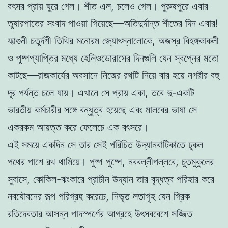
বৎসর প্রায় ঘুরে গেল। শীত এল, চলেও গেল। পুরুষপুরে এবার
তুষারপাতের সংবাদ পাওয়া গিয়েছে—অতিদুর্দান্ত শীতের দিন এবার!
ফাল্গুনী চতুর্দশী তিথির মনোরম জ্যোৎস্নালোকে, অজস্র বিহঙ্গকাকলী
ও পুষ্পপ্যাপ্তির মধ্যে হেলিওডোরাসের দিনগুলি যেন স্বপ্নের মতো
কাটছে—রাজকার্যের অবসানে নিজের রথটি নিয়ে বার হয়ে নগরীর বহু
দূর পর্যন্ত চলে যায়। এখানে সে প্রায় একা, তবে দু-একটি
ভারতীয় কর্মচারীর সঙ্গে বন্ধুত্ব হয়েছে এবং মালবের ভাষা সে
একরকম আয়ত্ত করে ফেলেচে এক বৎসরে।
এই সময়ে একদিন সে তার সেই পরিচিত উদ্যানবাটিকাতে ঢুকল
পথের পাশে রথ থামিয়ে। পুষ্প পুষ্পে, নববল্লীপল্লবে, চুতমুকুলের
সুবাসে, কোকিল-ঝংকারে প্রাচীন উদ্যান তার বৃদ্ধত্ব পরিহার করে
নবযৌবনের রূপ পরিগ্রহ করেচে, নিভৃত লতাগৃহ যেন গ্রিক
রতিদেবতার আসন্ন পাদস্পর্শের আগ্রহে উৎসববেশে সজ্জিত