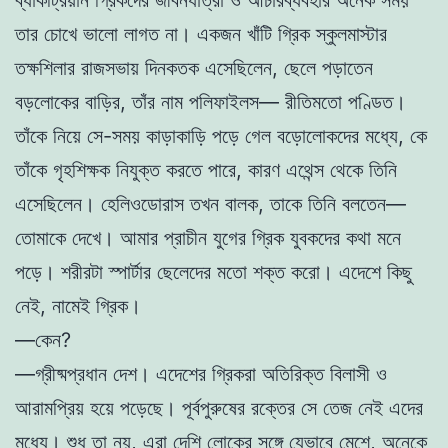
তার চোখে ভালো লাগত না। একজন খাঁটি গ্রিক স্কুলমাস্টার
তক্ষশিলার রাজসভায় দিনকতক এসেছিলেন, ছেলে পড়াতেন
বড়লোকের বাড়ির, তাঁর নাম পলিফাইলস— রীতিমতো পণ্ডিত।
তাঁকে নিয়ে সে-সময় কাড়াকাড়ি পড়ে গেল বড়োলোকদের মধ্যে, কে
তাঁকে গৃহশিক্ষক নিযুক্ত করতে পারে, কারণ এথেন্স থেকে তিনি
এসেছিলেন। হেলিওডোরাস তখন বালক, তাকে তিনি বলতেন—
তোমাকে দেখে। আমার প্রাচীন যুগের গ্রিক যুবকদের কথা মনে
পড়ে। শরীরটা স্পার্টার ছেলেদের মতো শক্ত করো। এদেশে কিছু
নেই, নামেই গ্রিক।
—কেন?
—গ্রীষ্মপ্রধান দেশ। এদেশের গ্রিকরা অতিরিক্ত বিলাসী ও
আরামপ্রিয় হয়ে পড়েছে। পূর্বপুরুষের রক্তের সে তেজ নেই এদের
মধ্যে। শুধু তা নয়, এরা দেশি লোকের সঙ্গে যেভাবে মেশে, অনেকে