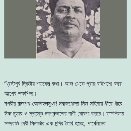
খ্রিস্টপূর্ব দ্বিতীয় শতকের কথা। আজ থেকে প্রায় বাইশশো বছর
আগের তক্ষশিলা।
নগরীর রাজপথ কোলাহলমুখর! নবারুণোদয় নিজ মহিমায় ধীরে ধীরে
উচ্চ চূড়ায় ও স্তম্ভে নবপ্রভাতের বাণী ঘোষণা করচে। তক্ষশিলায়
সম্প্রতি দেবী মিনার্ভার এক মন্দির তৈরি হচ্ছে, পার্থেননের