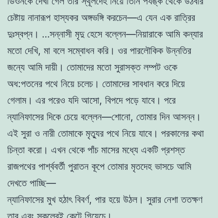
ডিওনকে দেখা গেল তাঁর স্থূলদেহ নিয়ে তিনি পর্যঙ্ক থেকে উঠবার
চেষ্টায় নানারূপ হাস্যকর অঙ্গভঙ্গি করচেন—এ যেন এক রাত্রির
দুঃস্বপ্ন। …সন্নাসী মৃদু হেসে বল্লেন—নিয়ারাকে আমি কন্যার
মতো দেখি, মা বলে সম্বোধন করি। ওর পারলৌকিক উন্নতির
জন্যে আমি দায়ী। তোমাদের মতো সুরাসক্ত লম্পট ওকে
অধ:পতনের পথে নিয়ে চলেচ। তোমাদের সাবধান করে দিয়ে
গেলাম। এর পরেও যদি আসো, বিপদে পড়ে যাবে। পরে
ন্যানিফাসের দিকে চেয়ে বল্লেন—শোনো, তোমার দিন আসন্ন।
এই সুরা ও নারী তোমাকে মৃত্যুর পথে নিয়ে যাবে। পরকালের কথা
চিন্তা করো। এখন থেকে পাঁচ মাসের মধ্যে একটি প্রশস্ত
রাজপথের পার্শ্ববর্তী পুরাতন কূপে তোমার মৃতদেহ ভাসচে আমি
দেখতে পাচ্ছি—
ন্যানিফাসের মুখ হঠাৎ বিবর্ণ, পার হয়ে উঠল। সুরার নেশা ততক্ষণ
তার এবং সকলেরই কেটে গিয়েচে।