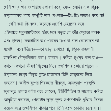
দেশি খাদ্য খায় ও পরিচ্ছদ ধারণ করে, যেমন সেদিন এক গ্রিক
ভদ্রলোকের গায়ে কাশ্মীরি শাল দেখলাম—ছিঃ ছিঃ লজ্জাও করে না!
—বেশি কথা কি বলব, অনেকে এদেশি মেয়েদের সঙ্গে
এইসময়ে স্কুলমাস্টারের হঠাৎ মনে পড়ত যে তাঁর শ্রোতা বালক
এবং ছাত্র। স্বজাতির অধ:পতনের দুঃখ যা বলে ফেলেছেন তা
যথেষ্ট। বলে উঠলেন—তা ছাড়া দেখচো না, গ্রিক রাজধানী
তক্ষশিলা বৌদ্ধবিহারে ভরা। যাকগে। কবিতা মুখস্থ বলে যাও—
কখনো-কখনো ভীষণ গ্রিষ্মের দিনে তক্ষশিলার কোনো প্রমোদ-
উদ্যানের মধ্যে নিভৃত কুঞ্জে ছায়াসনে তিনি ছাত্রদের নিয়ে
বসতেন। অতীত যুগের গ্রিকদের বীরত্ব, আত্মত্যাগ প্রভৃতি
জ্বলন্ত ভাষায় বর্ণনা করে যেতেন, ইউরিপিডিস ও সাফোর কবিতা
আবৃত্তি করতেন, প্লেটোর ক্ষুদ্র ক্ষুদ্র উপদেশাবলি বুঝিয়ে দিতেন।
কয়েক বছর তক্ষশিলার থাকার পরে তিনি হঠাৎ কোথায় চলে যান।