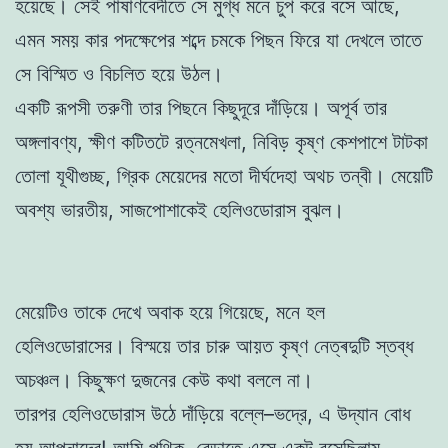
হয়েছে। সেই পাষাণবেদীতে সে মুগ্ধ মনে চুপ করে বসে আছে,
এমন সময় কার পদক্ষেপের শব্দে চমকে পিছন ফিরে যা দেখলে তাতে
সে বিস্মিত ও বিচলিত হয়ে উঠল।
একটি রূপসী তরুণী তার পিছনে কিছুদূরে দাঁড়িয়ে। অপূর্ব তার
অঙ্গলাবণ্য, ক্ষীণ কটিতটে রত্নমেখলা, নিবিড় কৃষ্ণ কেশপাশে টাটকা
তোলা যূথীগুচ্ছ, গ্রিক মেয়েদের মতো দীর্ঘদেহা অথচ তন্বী। মেয়েটি
অবশ্য ভারতীয়, সাজপোশাকেই হেলিওডোরাস বুঝল।
মেয়েটিও তাকে দেখে অবাক হয়ে গিয়েছে, মনে হল
হেলিওডোরাসের। বিস্ময়ে তার চারু আয়ত কৃষ্ণ নেত্ৰদুটি স্তব্ধ
অচঞ্চল। কিছুক্ষণ দুজনের কেউ কথা বললে না।
তারপর হেলিওডোরাস উঠে দাঁড়িয়ে বল্লে–ভদ্রে, এ উদ্যান বোধ
হয় আপনাদের! আমি পথিক, বেড়াতে এসে একটু বসেছিলাম—