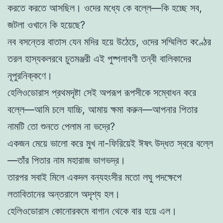
করতে করতে আসছিল। ওদের মধ্যে কে বল্লে—কি হচ্ছে সব,
জটলা ওখানে কি হয়েছে?
নব বসন্তের বাতাস যেন মদির হয়ে উঠেচে, ওদের সম্মিলিত কণ্ঠের
তরল হাস্যকলরবে চুতমঞ্জরী এই পুষ্পলাবণী তন্বী বালিকাদের
নূপুরনিক্কণে।
হেলিওডোরাস প্রথমদৃষ্টা সেই অপরূপ রূপসীকে সম্বোধন করে
বল্লে—আমি চলে যাচ্চি, আমায় ক্ষমা করুন—আপনার পিতার
নামটি তো শুনতে পেলাম না ভদ্রে?
একজন মেয়ে ভালো করে মুখ না-ফিরিয়েই ঈষৎ উদ্ধত স্বরে বল্লে
—তাঁর পিতার নাম মহারাজ ভাগভদ্র।
তারপর সবাই মিলে একদল বন্যহংসীর মতো লঘু পদক্ষেপে
লতাবিতানের অন্তরালে অদৃশ্য হল।
হেলিওডোরাস কোনোরকমে বাগান থেকে বার হয়ে এল।