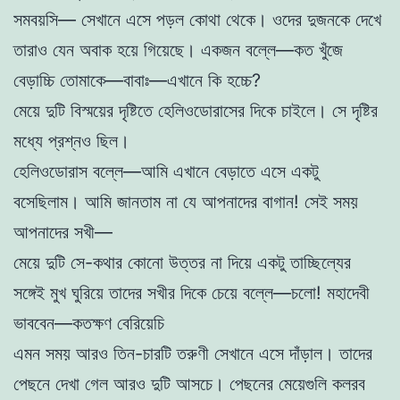
সমবয়সি— সেখানে এসে পড়ল কোথা থেকে। ওদের দুজনকে দেখে
তারাও যেন অবাক হয়ে গিয়েছে। একজন বল্লে—কত খুঁজে
বেড়াচ্চি তোমাকে—বাবাঃ—এখানে কি হচ্চে?
মেয়ে দুটি বিস্ময়ের দৃষ্টিতে হেলিওডোরাসের দিকে চাইলে। সে দৃষ্টির
মধ্যে প্রশ্নও ছিল।
হেলিওডোরাস বল্লে—আমি এখানে বেড়াতে এসে একটু
বসেছিলাম। আমি জানতাম না যে আপনাদের বাগান! সেই সময়
আপনাদের সখী—
মেয়ে দুটি সে-কথার কোনো উত্তর না দিয়ে একটু তাচ্ছিল্যের
সঙ্গেই মুখ ঘুরিয়ে তাদের সখীর দিকে চেয়ে বল্লে—চলো! মহাদেবী
ভাববেন—কতক্ষণ বেরিয়েচি
এমন সময় আরও তিন-চারটি তরুণী সেখানে এসে দাঁড়াল। তাদের
পেছনে দেখা গেল আরও দুটি আসচে। পেছনের মেয়েগুলি কলরব