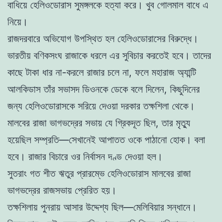
বাধিয়ে হেলিওডোরাস সুমঙ্গলকে হত্যা করে। খুব গোলমাল বাধে এ
নিয়ে।
রাজদরবারে অভিযোগ উপস্থিত হল হেলিওডোরাসের বিরুদ্ধে।
ভারতীয় বণিকসংঘ রাজাকে ধরলে এর সুবিচার করতেই হবে। তাদের
কাছে টাকা ধার না-করলে রাজার চলে না, ফলে মহারাজ অ্যান্টি
আলকিডাস তাঁর সভাসদ ডিওনকে ডেকে বলে দিলেন, কিছুদিনের
জন্য হেলিওডোরাসকে সরিয়ে দেওয়া দরকার তক্ষশিলা থেকে।
মালবের রাজা ভাগভদ্রের সভায় যে গ্রিকদূত ছিল, তার মৃত্যু
হয়েছিল সম্প্রতি—সেখানেই আপাতত ওকে পাঠানো হোক। বলা
হবে। রাজার বিচারে ওর নির্বাসন দণ্ড দেওয়া হল।
সুতরাং গত শীত ঋতুর প্রারম্ভে হেলিওডোরাস মালবের রাজা
ভাগভদ্রের রাজসভায় প্রেরিত হয়।
তক্ষশিলায় পুনরায় আসার উদ্দেশ্য ছিল—মেলিবিয়ার সন্ধানে।