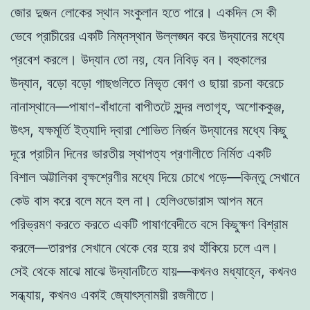
জোর দুজন লোকের স্থান সংকুলান হতে পারে। একদিন সে কী
ভেবে প্রাচীরের একটি নিম্নস্থান উল্লঙ্ঘন করে উদ্যানের মধ্যে
প্রবেশ করলে। উদ্যান তো নয়, যেন নিবিড় বন। বহুকালের
উদ্যান, বড়ো বড়ো গাছগুলিতে নিভৃত কোণ ও ছায়া রচনা করেচে
নানাস্থানে—পাষাণ-বাঁধানো বাপীতটে সুন্দর লতাগৃহ, অশোককুঞ্জ,
উৎস, যক্ষমূর্তি ইত্যাদি দ্বারা শোভিত নির্জন উদ্যানের মধ্যে কিছু
দূরে প্রাচীন দিনের ভারতীয় স্থাপত্য প্রণালীতে নির্মিত একটি
বিশাল অট্টালিকা বৃক্ষশ্রেণীর মধ্যে দিয়ে চোখে পড়ে—কিন্তু সেখানে
কেউ বাস করে বলে মনে হল না। হেলিওডোরাস আপন মনে
পরিভ্রমণ করতে করতে একটি পাষাণবেদীতে বসে কিছুক্ষণ বিশ্রাম
করলে—তারপর সেখানে থেকে বের হয়ে রথ হাঁকিয়ে চলে এল।
সেই থেকে মাঝে মাঝে উদ্যানটিতে যায়—কখনও মধ্যাহ্নে, কখনও
সন্ধ্যায়, কখনও একাই জ্যোৎস্নাময়ী রজনীতে।