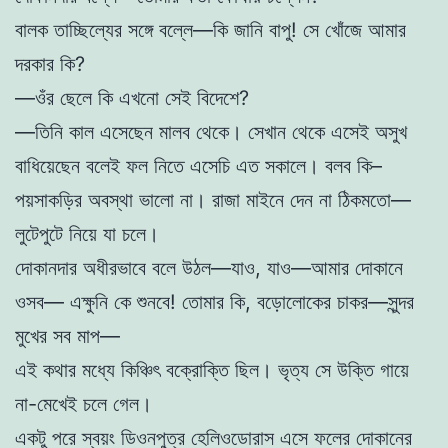
বালক তাচ্ছিল্যের সঙ্গে বল্লে—কি জানি বাপু! সে খোঁজে আমার
দরকার কি?
—ওঁর ছেলে কি এখনো সেই বিদেশে?
—তিনি কাল এসেছেন মালব থেকে। সেখান থেকে এসেই অসুখ
বাধিয়েছেন বলেই ফল নিতে এসেচি এত সকালে। বলব কি–
পয়সাকড়ির অবস্থা ভালো না। রাজা মাইনে দেন না ঠিকমতো—
লুটেপুটে নিয়ে যা চলে।
দোকানদার অধীরভাবে বলে উঠল—যাও, যাও—আমার দোকানে
ওসব— এক্ষুনি কে শুনবে! তোমার কি, বড়োলোকের চাকর—সুন্দর
মুখের সব মাপ—
এই কথার মধ্যে কিঞ্চিৎ বক্রোক্তি ছিল। ভৃত্য সে উক্তি গায়ে
না-মেখেই চলে গেল।
একটু পরে স্বয়ং ডিওনপুত্র হেলিওডোরাস এসে ফলের দোকানের