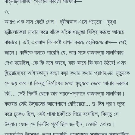
বহ্নিজ্বালাময়ী প্রেমের কবিতা সাফোর—
৩.
আরও এক মাস কেটে গেল। গ্রীষ্মকাল এসে পড়েছে। বৃদ্ধা
স্ত্রীলোকেরা মাথায় করে ঝাঁকে ঝাঁকে খরমুজা বিক্রি করতে আনচে
বাজারে। এই একমাস কি কষ্টে যাপন করচে হেলিওডোরাস— সেই
জানে। কাউকে বলতে পারেনি যে, তার সঙ্গে রাজকন্যা মালবিকার
দেখা হয়েছিল, কে কি মনে করবে, কার কানে কি কথা উঠবে! এসব
হিন্দুরাজ্যের আইনকানুন বড়ো কড়া কথায় কথায় প্রাণদণ্ড! মৃত্যুকে
সে ভয় করে না কিন্তু নির্বোধের মতো মৃত্যুকে ডেকে আনার দরকার
কি!… সেই দিনটি থেকে তার শয়নে-স্বপনে রাজকন্যা মালবিকা।
কতবার সেই উদ্যানের আশেপাশে বেড়িয়েচে… দু-দিন প্রাণ তুচ্ছ
করে ঢুকেও ছিল, সেই পাষাণবেদীতে গিয়ে বসেছিল, কিন্তু সে
উদ্যান যেমন সে দিনটির পূর্বে ছিল জনহীন, তেমনি তখনও।
অবহেলিত উৎসমুখ, ভগ্ন যক্ষমূর্তি, বনেজঙ্গলে সমাচ্ছন্ন পুষ্পবাটিকা,