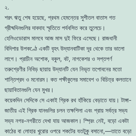
২.
শরৎ ঋতু শেষ হয়েছে, প্রথম হেমন্তের সুশীতল বাতাস গত
গ্রীষ্মদিনগুলির দাবদাহ স্মৃতিতে পর্যবসিত করে তুলেচে।
হেলিওডোরাস মালবে আজ মাস দুই ফিরে এসেছে। রাজধানী
বিদিশার উপকণ্ঠে একটি বৃহৎ উদ্যানবাটিকা দূর থেকে তার ভালো
লাগে। প্রাচীন অশোক, বকুল, বট, নাগকেশর ও সপ্তপর্ণ
তরুশ্রেণীর নিবিড় ছায়ায় উদ্যানটি যেন নিভৃত তপোবনের মতো
শান্তিপ্রদ ও মনোরম। কত পক্ষীকুলের সমাবেশ ও বিচিত্র কলতানে
ছায়াবিতানগুলি যেন মুখর।
কয়েকদিন সেদিকে সে একাই গ্রিক রথ হাঁকিয়ে বেড়াতে যায়। টাঙ্গা-
জাতীয় এই গ্রিক যানগুলির চলন তক্ষশিলা এবং প্রায় সর্বত্র সভ্য
সভ্য নগর-নগরীতে দেখা যায় আজকাল। স্প্রিং নেই, বড়ো একটা
কাঠের বা লোহার খুরোর ওপরে শকটের যতটুকু বসানো,—তাতে বড়ো