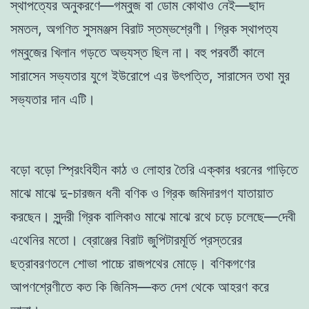
স্থাপত্যের অনুকরণে—গম্বুজ বা ডোম কোথাও নেই—ছাদ
সমতল, অগণিত সুসমঞ্জস বিরাট স্তম্ভশ্রেণী। গ্রিক স্থাপত্য
গম্বুজের খিলান গড়তে অভ্যস্ত ছিল না। বহু পরবর্তী কালে
সারাসেন সভ্যতার যুগে ইউরোপে এর উৎপত্তি, সারাসেন তথা মুর
সভ্যতার দান এটি।
বড়ো বড়ো স্প্রিংবিহীন কাঠ ও লোহার তৈরি এক্কার ধরনের গাড়িতে
মাঝে মাঝে দু-চারজন ধনী বণিক ও গ্রিক জমিদারগণ যাতায়াত
করছেন। সুন্দরী গ্রিক বালিকাও মাঝে মাঝে রথে চড়ে চলেছে—দেবী
এথেনির মতো। ব্রোঞ্জের বিরাট জুপিটারমূর্তি প্রস্তরের
ছত্রাবরণতলে শোভা পাচ্চে রাজপথের মোড়ে। বণিকগণের
আপণশ্রেণীতে কত কি জিনিস—কত দেশ থেকে আহরণ করে