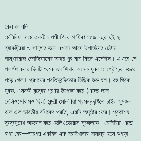
কেন তা বলি।
মেলিবিয়া নামে একটি রূপসী গ্রিক গায়িকা আজ বছর দুই হল
ব্যাকট্রিয়া ও গান্ধার হয়ে এখানে আসে উপার্জনের চেষ্টায়।
গান্ধাররাজ জোজিফাসের সভায় খুব নাম কিনে এসেছিল। এখানে সে
পদার্পণ করার দিনটি থেকে তক্ষশিলার অনেক যুবক ও প্রৌঢ়ের নজরে
পড়ে গেল। প্রণয়ের প্রতিদ্বন্দ্বিতার হিড়িক শুরু হল। বহু গ্রিক
যুবক, এমনকী বৃদ্ধের প্রণয় উপেক্ষা করে (এদের দলে
হেলিওডোরাসও ছিল) সুন্দরী মেলিবিয়া প্রসন্নদৃষ্টিতে চাইল সুমঙ্গল
বলে এক ভারতীয় বণিকের প্রতি, এমনি অদৃষ্টের ফের। প্রকাশ্য
দ্বন্দ্বযুদ্ধে আহবান করে হেলিওডোরাস সুমঙ্গলকে। মেলিবিয়া এতে
বাধা দেয়—তারপর একদিন এক সরাইখানায় সামান্য ছলে ঝগড়া