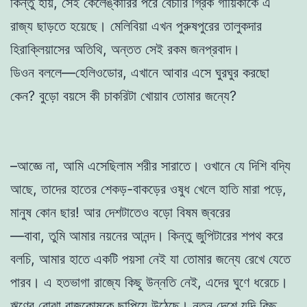
কিন্তু হায়, সেই কেলেঙ্কারির পরে বেচারি গ্রিক গায়িকাকে এ
রাজ্য ছাড়তে হয়েছে। মেলিবিয়া এখন পুরুষপুরের তালুকদার
হিরাক্লিয়াসের অতিথি, অন্তত সেই রকম জনপ্রবাদ।
ডিওন বললে—হেলিওডোর, এখানে আবার এসে ঘুরঘুর করছো
কেন? বুড়ো বয়সে কী চাকরিটা খোয়াব তোমার জন্যে?
–আজ্ঞে না, আমি এসেছিলাম শরীর সারাতে। ওখানে যে দিশি বদ্যি
আছে, তাদের হাতের শেকড়-বাকড়ের ওষুধ খেলে হাতি মারা পড়ে,
মানুষ কোন ছার! আর দেশটাতেও বড়ো বিষম জ্বরের
—বাবা, তুমি আমার নয়নের আনন্দ। কিন্তু জুপিটারের শপথ করে
বলচি, আমার হাতে একটি পয়সা নেই যা তোমার জন্যে রেখে যেতে
পারব। এ হতভাগা রাজ্যে কিছু উন্নতি নেই, এদের ঘুণে ধরেচে।
ঋণের বোঝা রাজকোষকে ছাপিয়ে উঠেছে। নতুন দেশে যদি কিছু