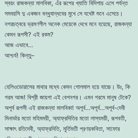
স্বয়ং রাজকন্যা মালবিকা, এঁর রূপের খ্যাতি বিদিশায় এসে পর্যন্ত
সমবয়সি দু একজন বন্ধুবান্ধবের মুখে সে যথেষ্ট শুনে এসেচে।
নগরচত্বরে ভ্রমণশীল অনেক মেয়েকে দেখে মনে হয়েছে, রাজকন্যা
কেমন রূপসী? এই রকম?
আজ এভাবে…
আশ্চর্য! কিন্তু–
হেলিওডোরাসের মাথার মধ্যে কেমন গোলমাল হয়ে যাচ্চে। উঃ, কি
গরম আজ! বিশ্রী জায়গা এই বেশনগর। এমন গরমে মানুষ টেকে?
অপূর্ব রূপসী এই রাজকন্যা মালবিকা! অপূর্ব…অপূর্ব…অপূর্ব-দেবী
মিনার্ভার মতো মহিমময়ী, অ্যাফ্রদিতির মতো লাস্যময়ী, রূপবতী,
সাক্ষাৎ রতিদেবী, অ্যাফ্রদিতি, মূর্তিমতী প্রণয়কবিতা, সাফোর