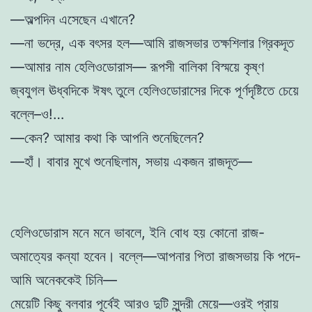
—অল্পদিন এসেছেন এখানে?
—না ভদ্রে, এক বৎসর হল—আমি রাজসভার তক্ষশিলার গ্রিকদূত
—আমার নাম হেলিওডোরাস— রূপসী বালিকা বিস্ময়ে কৃষ্ণ
জ্বযুগল ঊধ্বদিকে ঈষৎ তুলে হেলিওডোরাসের দিকে পূর্ণদৃষ্টিতে চেয়ে
বল্লে–ও!…
—কেন? আমার কথা কি আপনি শুনেছিলেন?
—হাঁ। বাবার মুখে শুনেছিলাম, সভায় একজন রাজদূত—
হেলিওডোরাস মনে মনে ভাবলে, ইনি বোধ হয় কোনো রাজ-
অমাত্যের কন্যা হবেন। বল্লে—আপনার পিতা রাজসভায় কি পদে-
আমি অনেককেই চিনি—
মেয়েটি কিছু বলবার পূর্বেই আরও দুটি সুন্দরী মেয়ে—ওরই প্রায়