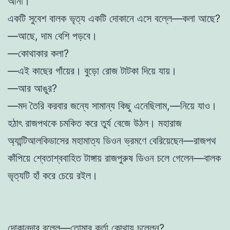
আনা।
একটি সুবেশ বালক ভৃত্য একটি দোকানে এসে বল্লে—কলা আছে?
—আছে, দাম বেশি পড়বে।
—কোথাকার কলা?
—এই কাছের গাঁয়ের। বুড়ো রোজ টাটকা দিয়ে যায়।
—আর আঙুর?
—মদ তৈরি করবার জন্যে সামান্য কিছু এনেছিলাম,—নিয়ে যাও।
হঠাৎ রাজপথকে চমকিত করে তুর্য বেজে উঠল। মহারাজ
অ্যান্টিআলকিডাসের মহামাত্য ডিওন ভ্রমণে বেরিয়েছেন—রাজপথ
কাঁপিয়ে শ্বেতাশ্ববাহিত টাঙ্গায় রাজপুরুষ ডিওন চলে গেলেন—বালক
ভৃত্যটি হাঁ করে চেয়ে রইল।
দোকানদার বল্লে—তোমার কর্তা কোথায় চল্লেন?