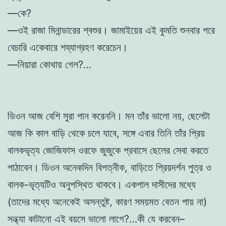
—কে?
—ওই রাজা মিনান্ডারের শ্বশুর। জামাইয়ের এই কুমতি শুনবার পরে
বেচারি একেবারে শয্যাগ্রহণ করেচেন।
—নিয়ারা কোথায় গেল?…
ডিওন আজ বেশি সুরা পান করেননি। মন তাঁর ভালো নয়, ছেলেটা
আজ কি কাল বাড়ি থেকে চলে যাবে, সঙ্গে এবার তিনি তাঁর প্রিয়
বালকভৃত্য জোজিফাস ওরফে জুজুকে প্রবাসে ছেলের সেবা করতে
পাঠাবেন। ডিওন অনেকদিন বিপত্নীক, বাড়িতে প্রিয়দর্শন পুত্র ও
বালক-ভৃত্যটিও অনুপস্থিত থাকবে। একপাল দাসীদের মধ্যে
(তাদের মধ্যে অনেকেই অসন্তুষ্ট, কারণ সময়মত বেতন পায় না)
সন্ধ্যা কাটানো এই বয়সে ভালো লাগে?…কী যে করবেন–