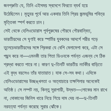
জনশ্রুতি যে, তিনি এইসময় স্বদেশে ফিরতে ব্যর্থ হয়ে
উঠেছিলেন। মৃত্যুর পূর্বে আর একবার তিনি প্রিয় জন্মভূমির পবিত্র
মৃত্তিকা স্পর্শ করতে চান।
সেই থেকে হেলিওডোরাস পূর্বপুরুষের গৌরবে গৌরবান্বিত,
ভারতীয়দের সে ঘৃণাই করে স্পার্টার যুবকদের আদর্শে শরীর গড়ে
তুলেচেভারতীয়দের সঙ্গে গ্রিকরা যে বেশি মেলামেশা করে, এটা সে
পছন্দ করে না—এমনকী তার পিতা ডিওনকে পর্যন্ত এজন্য সে ঠিক
শ্রদ্ধা করতে পারে না। কারণ দু-তিনটি ভারতীয় নর্তকীর বাড়িতে
এই বৃদ্ধ বয়সেও তাঁর যাতায়াত। যাক সে-সব কথা। এদিকে
হেলিওডোরাসের উচ্ছঙ্খলতা ও অত্যাচারে তক্ষশিলার অনেকেই
অতিষ্ঠ। সে লম্পট নয়, কিন্তু সুরাপায়ী, উদ্ধত—লোকের মান রাখে
না, দোকানের জিনিস ধারে নিয়ে গিয়ে দাম দেয় না—দু-তিনটি
নরহত্যা পর্যন্ত করেছে সুরার ঝোঁকে।