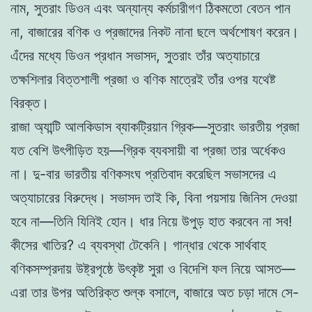
নাম, সুতরাং ডিওন এবং অন্যান্য কর্মচারীগণ ঠিকমতো বেতন পান
না, বাজারের বণিক ও প্রজাদের নিকট নানা ছলে অর্থশোষণ করেন।
এঁদের মধ্যে ডিওন প্রধান সভাসদ, সুতরাং তাঁর অত্যাচারে
তক্ষশিলার বিত্তশালী প্রজা ও বণিক মাত্রেই তাঁর ওপর যথেষ্ট
বিরক্ত।
রাজা অ্যান্টি আলকিডাস ব্যাকট্রিয়ান গ্রিক—সুতরাং ভারতীয় প্রজা
যত বেশি উৎপীড়িত হয়—গ্রিক ব্যবসায়ী বা প্রজা তার অর্ধেকও
না। দু-বার ভারতীয় বণিকসংঘ প্রতিবাদ করেছিল সভাসদের এ
অত্যাচারের বিরুদ্ধে। সভাসদ তাই কি, বিনা পয়সায় জিনিস দেওয়া
হবে না—তিনি যিনিই হোন। ধার নিয়ে উপুড় হাত করবেন না সব!
কীসের খাতির? এ ব্যবস্থা টেকেনি। গান্ধার থেকে সার্থবাহ
বণিকসম্প্রদায় উষ্ট্রপৃষ্ঠে উৎকৃষ্ট সুরা ও বিদেশি ফল নিয়ে আসত—
এরা তার উপর অতিরিক্ত শুল্ক বসালে, বাজারে অত চড়া দামে সে-