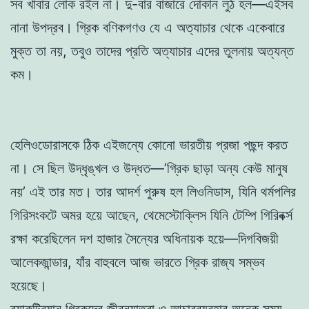
সব খাবার লোক রইল না। দু-বার বাজারে দোকান লুঠ হল—এইসব
নানা উপদ্রব। গ্রিক বণিকগণও যে এ অত্যাচার থেকে একেবারে
মুক্ত তা নয়, তবুও তাদের প্রতি অত্যাচার এদের তুলনায় অত্যন্ত
কম।
হেলিওডোরাসকে ঠিক এইজন্যে কোনো ভারতীয় প্রজা পছন্দ করত
না। সে ছিল উদ্ধৃঙ্খল ও উদ্ধত—’গ্রিক ছাড়া অন্য কেউ মানুষ
নয়’ এই তার মত। তার আদর্শ পুরুষ হল লিওনিডাস, যিনি থর্মপলির
গিরিসংকটে অমর হয়ে আছেন, থেমেস্টোক্লিস যিনি টেম্পি গিরিবর্ক্স
রক্ষা করেছিলেন দশ হাজার সৈন্যের অধিনায়ক হয়ে—দিগবিজয়ী
আলেকজান্ডার, যাঁর বাহুবলে আজ ভারতে গ্রিক রাজ্য সম্ভব
হয়েছে।
ব্যাকট্রিয়ান গ্রিকদের জীবনযাত্রা ও আচারব্যবহার অনেক সময়