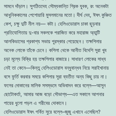
সামনে দাঁড়াল। সুগঠিতদেহ সৌম্যকান্তি গ্রিক যুবক, রং অনেকটা
আধুনিককালের পেশোয়ারি মুসলমানের মতো। দীর্ঘ দেহ, ঈষৎ কুঞ্চিত
কেশ, চক্ষু দুটি নীল নয়— কটা। হেলিওডোরাস চাকা ছুড়বার
প্রতিযোগিতায় দু-বার সকলকে পরাজিত করে মহারাজ অ্যান্টি
আলকিডাসের প্রকাশ্য সভায় পুরস্কার পেয়েছেন। তক্ষশিলার
অনেক লোকে তাঁকে চেনে। কপিলা থেকে আনীত বিদেশি সুরা খুব
চড়া মূল্যে বিক্রি হয় তক্ষশিলার বাজারে। সাধারণ লোকের সাধ্য
নেই তা কেনে—কিন্তু হেলিওডোরাস বন্ধুবান্ধব নিয়ে সরাইখানায়
বসে ফুর্তি করবার সময়ে কপিলার সুরা ব্যতীত অন্য কিছু চায় না।
ফলের দোকানের মালিক সসম্ভমে অভিবাদন করে বল্লে—আসুন
ছোটোকর্তা, আমার আজ বড়ো সৌভাগ্য—এত সকালে আপনার
পায়ের ধুলো পড়ল এ গরীবের দোকানে।
হেলিওডোরাস ঈষৎ গর্বিত সুরে বল্লে–জুজু এখানে এসেছিল?