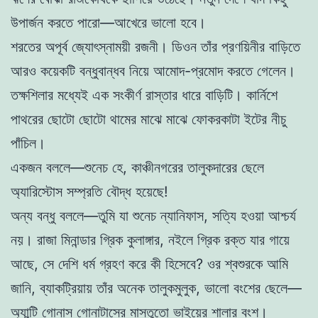
উপার্জন করতে পারো—আখেরে ভালো হবে।
শরতের অপূর্ব জ্যোৎস্নাময়ী রজনী। ডিওন তাঁর প্রণয়িনীর বাড়িতে
আরও কয়েকটি বন্ধুবান্ধব নিয়ে আমোদ-প্রমোদ করতে গেলেন।
তক্ষশিলার মধ্যেই এক সংকীর্ণ রাস্তার ধারে বাড়িটি। কার্নিশে
পাথরের ছোটো ছোটো থামের মাঝে মাঝে ফোকরকাটা ইটের নীচু
পাঁচিল।
একজন বললে—শুনেচ হে, কাঞ্চীনগরের তালুকদারের ছেলে
অ্যারিস্টোস সম্প্রতি বৌদ্ধ হয়েছে!
অন্য বন্ধু বললে—তুমি যা শুনেচ ন্যানিফাস, সত্যি হওয়া আশ্চর্য
নয়। রাজা মিনান্ডার গ্রিক কুলাঙ্গার, নইলে গ্রিক রক্ত যার গায়ে
আছে, সে দেশি ধর্ম গ্রহণ করে কী হিসেবে? ওর শ্বশুরকে আমি
জানি, ব্যাকট্রিয়ায় তাঁর অনেক তালুকমুলুক, ভালো বংশের ছেলে—
অ্যান্টি গোনাস গোনাটাসের মাসতুতো ভাইয়ের শালার বংশ।