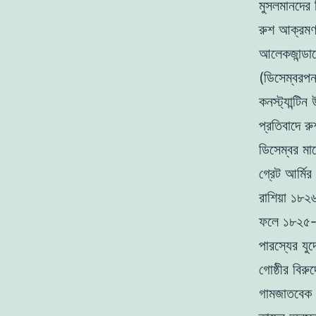
মুসলমানদের 
রুশ আক্রমণ 
আলেকজান্ডার
(ডিসেম্বরপন
কনস্ট্যান্ট
প্রতিবাদে র
ডিসেম্বর মা
গ্রেট আর্মির
রাশিয়া ১৮২
ফলে ১৮২৫-৩
পারস্যের যু
গোষ্ঠীর বির
গামজাতবেক ও