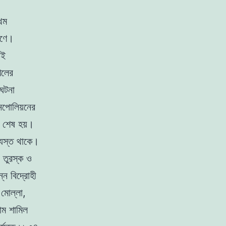
রথম
রণে।
াই
খলের
 ঘটনা
েপোলিয়নের
টা শেষ হয়।
ব্যস্ত থাকে।
 তুরস্ক ও
্ন বিদ্রোহী
 মোল্লা,
াম শামিল