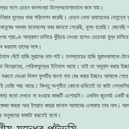
দ্ধের ফলে চেচেন জনসংখ্যা উল্লেখযোগ্যভাবে কমে যায়।
চনিয়ার যুদ্ধের খবর পরিবেশন করেছি। চেচেন নেতা দুদায়েভের নেতৃত্বে য
সী মানুষের অদম্য মনোবলের খবর জানতে পেরেছি, মুগ্ধ হয়েছি। জেনেছি
পর প্রচণ্ড আক্রমণ চালিয়ে খুঁড়িয়ে দেওয়া হলেও চেচেনরা যুদ্ধ চালিয
ব করতাম তাদের সঙ্গে।
িহাস ঘেঁটে হাজি মুরাদের নাম পাই। তলস্তায়ের হাজি মুরাদআমাকে টেন
বিদ্রোহের, গেরিলাযুদ্ধের ইতিহাস আছে। তাই তা অনুবাদ করার ইচ্ছ
 শুরুতে দেওয়া থিসল ফুলটির বাংলা নাম বের করার ইচ্ছাও আমাকে পেয়
্চয়ই তেজি গাছ আছে। কিন্তু সংগৃহীত কোনো ছবিতেই তা কাটা গেন্ধালির
ছিলাম) মতো দেখতে না হওয়ায় কাজটি এগোয়নি। একদিন জুতসই একটি 
জেজা জহুরা আর ইসরাত জহুরা জানাল আমাদের এলাকায় তার নাম। আ
ে অনুবাদের কাজটা করতেই হলো।
য় যুদ্ধের পটভূমি