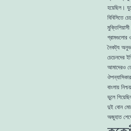
হয়েছিল। যু
বিবিসিতে চে
মুক্তিপিয়া
গ্রামগুলোর ও
নৈকট্য অনুভ
চেচেনদের ইত
আমাদেরও তো 
ঔপন্যাসিকার
বাংলায় নিশ
ভুলে গিয়ে
দুই বোন মো
অজুহাত শেষ
ককেশী