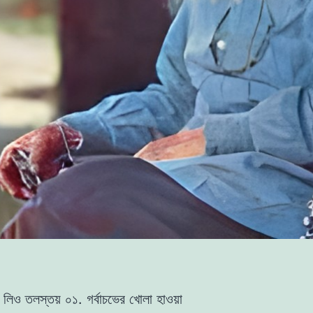
– লিও তলস্তয় ০১. গর্বাচভের খোলা হাওয়া