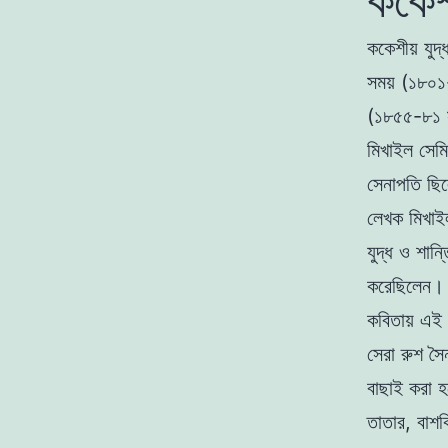
ককেশীয় যুদ
সময় (১৮০১
(১৮৫৫-৮১ স
মিখাইল সেমি
সেনাপতি ছি
লেখক মিখাই
যুদ্ধ ও শান্
করেছিলেন। র
কবিতায় এই 
সেরা রুশ সৈ
বাছাই করা হ
তাতার, বাশক