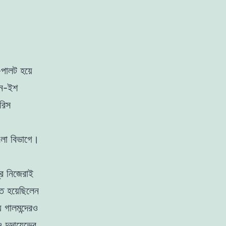
পালট হয়ে
চেন-ইশ
বরিস
ংলা বিভাগে।
্র নিজেরাই
িত হয়েছিলেন
 গালমন্দেরও
দুদায়েভের