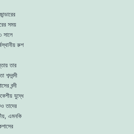
ান্ডারের
রের সময়
৩ সালে
্থানীয় রুশ
তোয় তার
 শব্দবন্দী
সের বন্দী
েশীয় যুদ্ধে
কেও তাদের
টীয়, এমনকি
কেশাসের