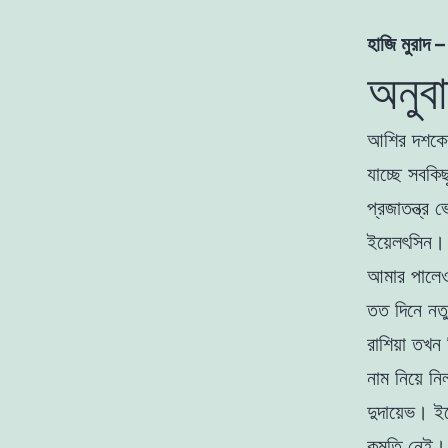
হাজি মুরাদ 
অনুব
আশির দশকের 
যাচ্ছে সবকি
প্রজাতন্ত্র 
ইয়েলৎসিন।
আমার পালেও 
তত দিনে নতু
রাশিয়া তখন
নাম নিয়ে ন
দুদায়েভ। ই
কমতি নেই। 