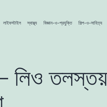
লাইফস্টাইল
স্বাস্থ্য
বিজ্ঞান-ও-প্রযুক্তি
শিল্প-ও-সাহিত্য
 – লিও তলস্তয়
া