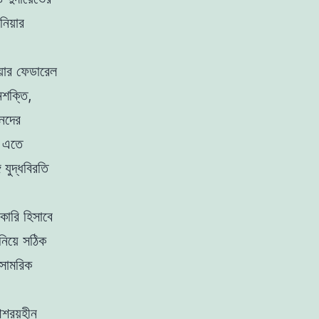
িয়ার
য়ার ফেডারেল
নশক্তি,
েনদের
। এতে
 যুদ্ধবিরতি
রকারি হিসাবে
নিয়ে সঠিক
েসামরিক
শ্রয়হীন