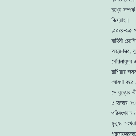
মধ্যে সম্পর
বিদ্রোহ।
১৯৯৪-৯৫ সাল
বাহিনী চেচনি
অস্ত্রশস্ত্র,
গেরিলাযুদ্ধ
রাশিয়ার জনস
ঘোষণা করে 
সে যুদ্ধের ত
৫ হাজার ৭৩২
পরিসংখ্যান
মৃত্যুর সংখ
প্রজাতন্ত্র