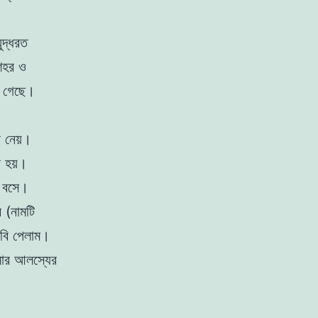
ুদ্ধরত
 শহর ও
়ে গেছে।
ে নেয়।
া হয়।
ে বসে।
 (নামটি
ছবি পেলাম।
মার আলস্যের