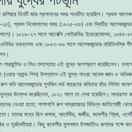
্ধ রাশিয়ার তিনটি জার প্রশাসনের সময় সংঘটিত হয়েছিল। প্রথম আলেকজ
-২৫), প্রথম নিকোলাসের সময় (১৮২৫-৫৫) এবং দ্বিতীয় আলেকজান্ডা
ালে)। ১৮১৬-২৭ সালে আলেক্সি পেট্রোভিচ ইয়েরোমোলভ, ১৮৪৪-৫
ওনিভিচ ভরন্তসভ এবং ১৮৫৩-৫৬ সালে আলেকজান্ডার বারিতিনস্কি শীর্ষস
লেন।
ল লারমন্টোভ ও লিও তলস্তোয় এই যুদ্ধে অংশগ্রহণ করেছিলেন। তলস্
তি (ওয়ার অ্যান্ড পিস) উপন্যাসে এই যুদ্ধে পাওয়া অনেক জ্ঞান ও অভিজ্ঞতা
ুশ কবি আলেকজান্ডার পুশকিন লর্ড বায়রনের কবিতার ধাঁচে লিখিত ককেশা
যুদ্ধের উল্লেখ করেছিলেন, ১৮২১ সালে তা লেখা হয়েছিল। সাধারণত কক
ন্যদের নেওয়া হতো; পাশাপাশি রুশ সাম্রাজ্যের বিভিন্ন জাতিগোষ্ঠী থে
তো। তাদের মধ্যে ছিল কসাক, আর্মেনীয়, জর্জীয়, ককেশীয় গ্রিক, ওসে
ির ও তুর্কমেনীয়রা। কিছু ককেশীয় মুসলমান উপজাতিও রুশদের পক্ষে ক