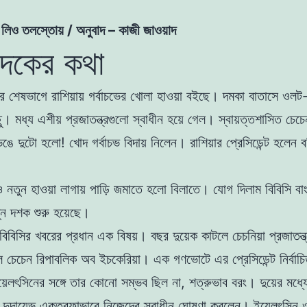
– লিও তলস্তোয় / অনুবাদ – কাজী জাওয়াদ
াদকের কথা
শেষভাগে রাশিয়ায় গর্বাচভের খোলা হাওয়া বইছে। দমকা বাতাসে ওলট-
ছু। মধ্য এশীয় প্রজাতন্ত্রগুলো স্বাধীন হয়ে গেল। স্বায়ত্তশাসিত চে
ভেঙে দুটো হলো! খোদ গর্বাচভ বিদায় নিলেন। রাশিয়ার প্রেসিডেন্ট হলেন 
নতুন হাওয়া লাগায় পাড়ি জমাতে হলো বিলাতে। যোগ দিলাম বিবিসি বা
ন দশক শুরু হয়েছে।
 বিবিসির খবরের প্রধান এক বিষয়। বছর দুয়েক কাটলে চেচনিয়া প্রজাতন্ত
িল চেচেন রিপাবলিক অব ইচকেরিয়া। এক গণভোটে এর প্রেসিডেন্ট নির্বাচ
য়েলৎসিনের সঙ্গে তার কোনো সম্ভব ছিল না, শত্রুভাব বরং। দুয়ের মধ্যে
দুদায়েভ একতরফাভাবে নিজেদের স্বাধীন ঘোষণা করলেন। ইয়েলৎসিন ও 