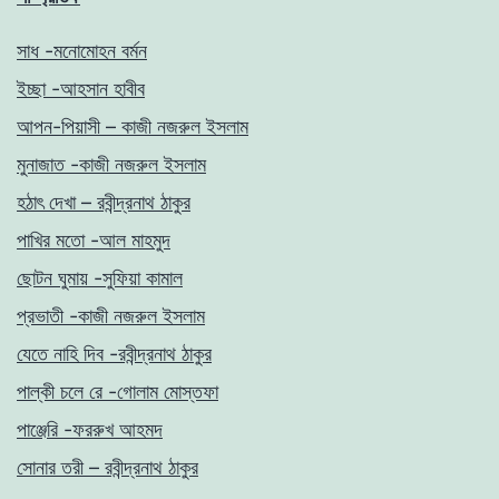
সাধ -মনোমোহন বর্মন
ইচ্ছা -আহসান হাবীব
আপন-পিয়াসী – কাজী নজরুল ইসলাম
মুনাজাত -কাজী নজরুল ইসলাম
হঠাৎ দেখা – রবীন্দ্রনাথ ঠাকুর
পাখির মতো -আল মাহমুদ
ছোটন ঘুমায় -সুফিয়া কামাল
প্রভাতী -কাজী নজরুল ইসলাম
যেতে নাহি দিব -রবীন্দ্রনাথ ঠাকুর
পাল্কী চলে রে -গোলাম মোস্তফা
পাঞ্জেরি -ফররুখ আহমদ
সোনার তরী – রবীন্দ্রনাথ ঠাকুর