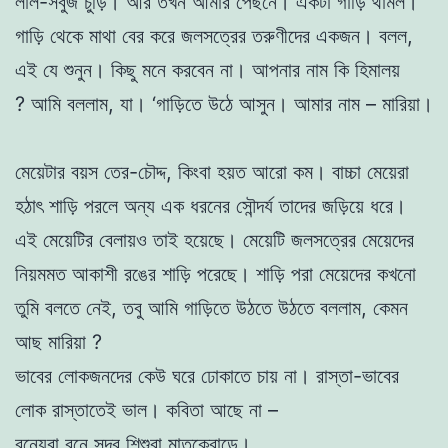
লাল-
সবুজ
চুড়ি
।
আর তখ
ন
আমার পেছনে।
এক
টা গাড়ি থামল
।
গাড়ি থেকে মাথা
বের
করে
জলসত্রের
তরুণীদের একজন। বলল,
এই যে শুনুন। কিছু মনে
করবেন
না
।
আপ
নার
নাম
কি হিমালয়
?
আমি ব
ললাম
,
যা
।
‘গাড়িতে উঠে আসু
ন
।
আমা
র নাম – মারি
য়া।
মেয়েটা
র
ব
য়স
তে
র-চৌদ্দ,
কিংবা হ
য়
ত আরাে কম। বাচ্চা
মে
য়েরা
হঠাৎ
শাড়ি
পরলে অন্য এ
ক ধরনে
র সৌন্দর্য তা
দে
র জড়িয়ে ধরে
।
এই মে
য়েটির বে
লায়ও তাই হয়েছে
।
মেয়েটি
জলসত্রের
মেয়ে
দের
নিয়ম
মত আকাশী রঙে
র শাড়ি
পরেছে
।
শাড়ি পরা মেয়েদের কখনাে
তুমি বল
তে নে
ই
,
তবু আমি গা
ড়িতে উ
ঠতে
উ
ঠতে বললাম
,
কেমন
আছ
মারিয়া
?
ভাবের লােকজনদের কে
উ
ঘরে ঢােকাতে চায় না। রাস্তা-ভাবের
লােক রাস্তাতেই
ভাল। কবিতা আছে না –
বন্যেরা বনে সুন্দর শিশুরা মাতৃ
ক্রোড়ে।