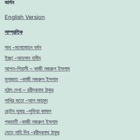
ভার্সন
English Version
সাম্প্রতিক
সাধ -মনোমোহন বর্মন
ইচ্ছা -আহসান হাবীব
আপন-পিয়াসী – কাজী নজরুল ইসলাম
মুনাজাত -কাজী নজরুল ইসলাম
হঠাৎ দেখা – রবীন্দ্রনাথ ঠাকুর
পাখির মতো -আল মাহমুদ
ছোটন ঘুমায় -সুফিয়া কামাল
প্রভাতী -কাজী নজরুল ইসলাম
যেতে নাহি দিব -রবীন্দ্রনাথ ঠাকুর