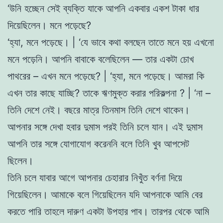
‘উনি হচ্ছে
ন সে
ই ব্যক্তি যাকে আপনি একবার একশ টাকা
ধার
দিয়েছিলেন
।
মনে
প
ড়ে
ছে?
‘
হ্যা
,
মনে পড়েছে
।
| ‘যে ভা
বে
কথা
বলছে
ন
তাতে ম
নে হয় এখনাে
মনে
পড়েনি
।
আপনি বাবাকে বলেছিলেন — তার একটা চোখ
পাথরের – এখন মনে পড়েছে
?
| ‘হ্যা, মনে পড়েছে
।
আমরা কি
এখন তার কা
ছে যাচ্ছি? তাকে ঋণমুক্ত করার
পরিকল্পনা ?
| ‘
না –
তিনি দেশে নেই
।
বছরে মাত্র তি
নমাস
তিনি দেশে থাকেন
।
আপনার সঙ্গে দেখা হবার
দুমাস
পরই তিনি
চলে
যা
ন
।
এই দুমাস
আপনি তার সঙ্গে
যােগাযােগ
করেননি বলে তিনি খুব আপসেট
ছিলেন।
তিনি চলে যাবার আগে
আপনার চেহারার নিখুঁত বর্ণনা দিয়ে
গিয়েছিলেন
।
আমাকে
বলে
গিয়েছিলেন যদি
আপনাকে আমি বের
করতে পারি
তাহলে
দারুণ
একটা উপহার পাব
।
তারপর
থেকে আমি