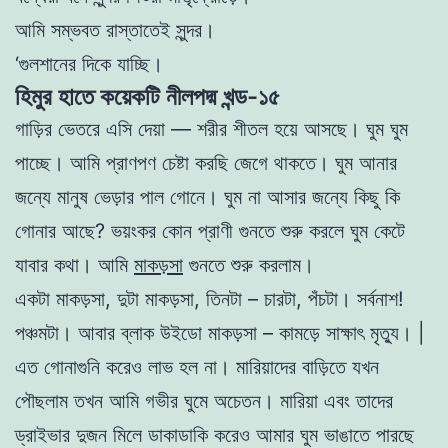
আমি সম্ভবত রাস্তাতেই সুন্দর।
‘গুলশানের দিকে
যা
চ্ছি।
হিমুর হাতে কয়েকটি নীলপদ্ম খন্ড-১৫
গাড়ির ভেতরে
এ
সি দেয়া —
শরীর শীতল
হয়ে আস
ছে।
ঘুম
ঘুম
পাচ্ছে
। আমি
প্রাণপণ চেষ্টা ক
র
ছি জেগে থাকতে
। ঘুম আনার
জন্যে মানুষ ভেড়ার পাল গােনে। ঘুম না আ
সার
জন্যে কিছু কি
গাে
নার
আ
ছে
? ভয়ংকর কোন প্রা
ণী
গুনতে শুরু করলে ঘু
ম
কেটে
যাবার
কথা। আমি
মাকড়সা
গুনতে শুরু করলাম।
একটা মাকড়সা
,
দুটা মাকড়সা, তিনটা – চা
রটা, পঁচ
টা। সর্ব
না
শ!
পঞ্চমটা। আ
বার ব্লাক উইডাে
মাকড়সা – কাম
ড়ে সাক্ষাৎ মৃ
ত্যু।
|
এত
গােনাগু
নি করেও লাভ হল না। মারি
য়াদে
র বাড়িতে যখন
পৌছলাম তখন আমি গভীর ঘুমে অচেতন। মারি
য়া এবং তাদে
র
ড্রাইভার দুজন মিলে ডাকাডাকি
করেও
আমার ঘুম ভাঙাতে পারছে