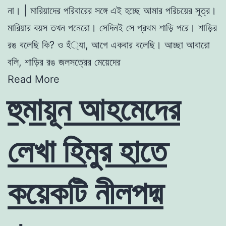
না।
| মারি
য়াদে
র
প
রিবারের সঙ্গে এই হচ্ছে আমার পরি
চয়ের
সূত্র।
মারি
য়ার
বয়স
তখন পনেরাে। সেদি
নই
সে প্রথম শাড়ি পরে।
শাড়ির
র
ঙ বলেছি কি? ও হঁ্যা, আগে
একবার বলেছি। আচ্ছা আ
বা
রাে
বলি,
শাড়ির র
ঙ জল
সত্রের মেয়েদের
Read More
হুমায়ূন আহমেদের
লেখা হিমুর হাতে
কয়েকটি নীলপদ্ম