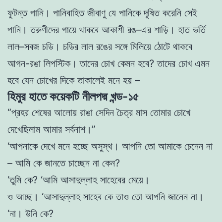
ফুটন্ত পানি
।
পানিবাহিত জীবাণু
যে
পানিকে দূষিত
করেনি
সে
ই
পানি
।
তরুণী
দের গায়ে
থাকবে আ
কাশী রঙ
–
এর শাড়ি
। হাত ভর্তি
লাল
–
সবজ চডি। চডির লাল রঙের সঙ্গে মিলিয়ে ঠোটে থাকবে
আগন-রঙা লিপস্টিক
।
তা
দে
র চোখ কেমন হবে? তাদের চোখ এ
মন
হ
বে যেন চো
খে
র
দিকে
তাকালেই মনে হ
য়
–
হিমুর হাতে কয়েকটি নীলপদ্ম খন্ড-১৫
“প্রহর শেষের আলাে
য় রাঙা সে
দি
ন চৈ
ত্র মাস তােমার চোখে
দেখেছিলাম আমার সর্বনাশ
।
”
‘আপনাকে দেখে মনে হচ্ছে অসুস্থ
।
আপনি তাে আমাকে চেনেন না
– আমি
কে জা
ন
তে চাচ্ছেন না কে
ন
?
‘
তুমি
কে
? ‘আমি আসাদু
ল্লাহ সাহে
বে
র মেয়ে
।
ও আচ্ছ
।
‘আসাদুল্লাহ
সাহেব
কে তাও তাে আপনি জানেন না
।
‘
না
।
উনি
কে
?