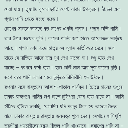
দেয়া যায়
।
তৃষ্ণায়
বুকের
ছাতি
ফেটে যাবার উপক্রম। ঠাণ্ডা এ
ক
গ্লাস পা
নি খেতে ইচ্ছে হচ্ছে
।
চো
খের সা
মনে ভা
স
ছে বড়
মাপের এক
টা গ্লাস
। গ্লাস ভর্তি পানি।
তার উপ
র
বরফের কুচি। কাচের পানির জগ হাতে আরেকজন
দাড়িয়ে
আছে।
গ্লাস
শেষ হও
য়ামাত্র সে গ্লাস
ভর্তি করে দেবে।
জগ
হা
তে যে দাড়িয়ে
আছে তার মুখ দেখা যাচ্ছে
না
।
শুধু হাত দেখা
যাচ্ছে –
ধবধবে ফর্সা হাত
।
হাত
ভর্তি লা
ল
আর সুজ কাচের চুড়ি।
জগে করে
পা
নি
ঢালা
র
সময় চুড়িতে
রিনিঝিনি
শব্দ
উঠছে।
কল্পনার সঙ্গে বাস্তবের আকাশ-পাতাল পার্থক্য।
চৈত্র মাসে
র দুপুরে
ঢাকার রাজপথে পানির জগ হাতে চুড়িপরা কোন হাত থাকে
না
। আমি
হাঁটতে হাঁটতে
ভাবছি
,
কোনদিন
যদি প্র
চুর টা
কা হয় তাহলে
চৈত্র
মাসে ঢাকার
রাস্তায় রাস্তায় জলসত্র
খুলে
দেব। সেখানে হাসিখুশি
তরুণীরা পথচারীদের বরফ শীতল পানি
খাওয়াবে। ট্যাপের পানি না –