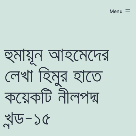
Skip
atoznews24.com
Menu
to
content
হুমায়ূন আহমেদের
লেখা হিমুর হাতে
কয়েকটি নীলপদ্ম
খন্ড-১৫