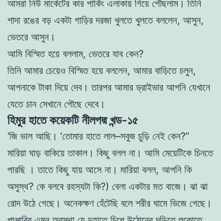
আমরা
নিউ
মা
র্কেটের কা
র
পার্কিং
এলাকায় গিয়ে
পৌছলাম
। তিনি
শাদা
রঙের
বড়
এক
টা গা
ড়ির
দরজা
খুলতে খুলতে
বললেন
,
আসুন
,
ভেতরে
আসুন
।
আমি বিস্মিত হয়ে ব
ললা
ম, ভেতরে যাব কেন?
তিনি আমার চেয়েও বিস্মিত হয়ে বললেন, আমার
বাড়িতে চ
লুন,
আপনাকে
টাকা দিয়ে দেব
।
তারপর আমার ড্রাই
ভা
র আপনি যেখানে
যেতে চান সেখানে পৌছে
দেবে
।
হিমুর হাতে কয়েকটি নীলপদ্ম খন্ড-১৫
‘
জি
ভা
ল
আছি
।
‘তােমার হাতে লাল
–
সবুজ চুড়ি
নেই
কেন
?
”
মারি
য়া
ঘাড়
বাকি
য়ে
তাকাল
। কিছু বল
ল
না
।
আমি
মেয়েটিকে
চিনতে
পা
র
ছি
।
তাতে কিছু যা
য়
আসে
না
।
মারিয়া বলল, আপনি কি
অসুস্থ?
কে বলবে রহস্য
টা
কি
?
) বেলা একটার মত বাজে। ঝা
ঝা
রােদ
উঠে
গেছে
।
অনেকক্ষণ হেঁটেছি বলে শরীর
ঘামে
ভিজে গেছে।
পা
ঞ্জাবি
র এমন অবস্থা যে
দুহাতে
চিপে উঠোনের দড়িতে শুকোতে