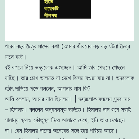
পরের বছ
র চৈত্র মাসের
কথা (আমার জী
ব
নের বড়
বড় ঘটনা চৈত্র
মাসে ঘটে
।
বই ব
গলে নিয়ে
ভদ্রলােক
এ
গুচ্ছেন
।
আমি তার পেছনে পেছনে
যাচ্ছি। তার চোখ
ভা
ল
মত
না দেখে বিদেয় হওয়া
যায়
না
। ভ
দ্র
লােক
হঠাৎ দাড়িয়ে পড়ে
বললেন, আপনার নাম
কি
?
আমি বললাম
,
আ
মার নাম হিমাল
য়
।
| ভদ্রলােক বললেন সুন্দর নাম
–
হিমালয়। বললেন অন্যমনস্ক ভঙ্গিতে।
হিমালয়
নাম
শুনে
সবা
ই
সামান্য
হলেও কৌতূহল নিয়ে
আমাকে
দেখে
, ই
নি তাও
দেখছে
ন
না
।
যেন
হিমালয়
না
মের
অনেকের সঙ্গে তার প
রিচ
য় আছে
।