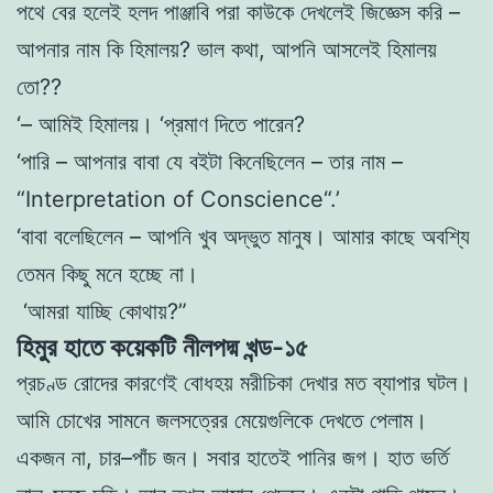
পথে বের হলেই হলদ পাঞ্জাবি
পরা
কাউকে
দেখলেই জিজ্ঞেস করি –
আপনা
র নাম
কি হিমালয়? ভাল কথা, আপনি আসলেই হিমালয়
তাে??
‘–
আমিই
হিমালয়
।
‘প্রমাণ দিতে
পা
রেন
?
‘
পারি
– আপনার
বাবা
যে বইটা কিনেছিলেন –
তার নাম –
“
Interpretation
of
Conscience
“
.’
‘
বাবা বলেছিলেন – আপনি খুব অদ্ভুত মানুষ
।
আমার কাছে অবশ্যি
তেমন কিছু মনে হচ্ছে না
।
‘আমরা যাচ্ছি কোথায়
?
”
হিমুর হাতে কয়েকটি নীলপদ্ম খন্ড-১৫
প্রচণ্ড রােদের কারণেই বােধহয়
মরীচিকা
দেখার মত ব্যাপার ঘটল।
আমি
চো
খে
র সামনে জলসত্রের
মেয়ে
গুলিকে দেখতে পেলাম।
একজ
ন
না
,
চার
–
পাঁচ
জন
।
সবার হাতেই পানির জগ
।
হাত
ভর্তি