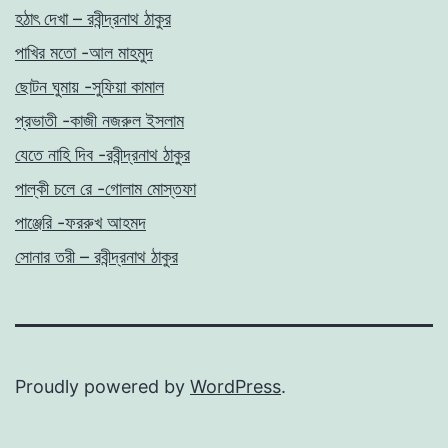
হঠাৎ দেখা – রবীন্দ্রনাথ ঠাকুর
পাখির মতো -আল মাহমুদ
ছোটন ঘুমায় -সুফিয়া কামাল
প্রভাতী -কাজী নজরুল ইসলাম
যেতে নাহি দিব -রবীন্দ্রনাথ ঠাকুর
পাল্কী চলে রে -গোলাম মোস্তফা
পাঞ্জেরি -ফররুখ আহমদ
সোনার তরী – রবীন্দ্রনাথ ঠাকুর
Proudly powered by
WordPress
.