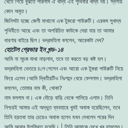
খেতে গিয়ে বুঝতে পারলাম ঐ খাদ্য এই পৃথিবীর খাদ্য নয়। স্বর্গীয়
কোন অমৃত।
জিনিসটা হচ্ছে জেলী মাখানাে এক টুকরাে পাউরুটি। এরকম সুখাদ্য
পৃথিবীতে আছে এবং তা অপরিচিত কাউকে দেয়া যায় তা আমার
ধারণার বাইরে ছিল। ভদ্রমহিলা বললেন, আরেকটা দেব?
হোটেল গ্রেভার ইন খন্ড-১৪
আমি না সূচক মাখা নাড়লাম, তবে তা করতে বড় কষ্ট হল।
ভদ্রমহিলা ভেতরে চ
লে
গেলেন এবং আরো এক টুকরা পাউরুটি নিয়ে
ফিরে এলেন।আমি দ্বিতীয়টিও নিঃশব্দে খেয়ে ফেললাম। ভদ্রমহিলা
বললেন, তােমার নাম কী, খােকা?
নাম বললাম না। এক দৌড়ে বাড়ি থেকে পালিয়ে এলাম। তিনি
নিশ্চয়ই আমার এই অদ্ভুত ব্যবহারে খুবই অবাক হয়েছিলেন, তবে
তিনি হয়তবা তার চেয়েও অবাক হলেন যখন দেখলেন পরের দিন
আমি আবার উপস্থিত হয়েছি। | তিনি আমাকে দেখে খুব হাসলেন।