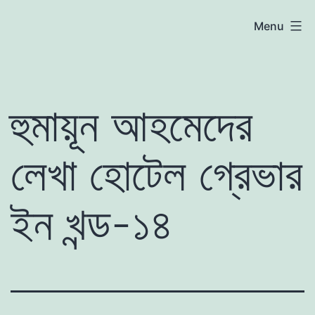
Skip
atoznews24.com
Menu
to
content
হুমায়ূন আহমেদের
লেখা হোটেল গ্রেভার
ইন খন্ড-১৪