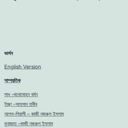
ভার্সন
English Version
সাম্প্রতিক
সাধ -মনোমোহন বর্মন
ইচ্ছা -আহসান হাবীব
আপন-পিয়াসী – কাজী নজরুল ইসলাম
মুনাজাত -কাজী নজরুল ইসলাম