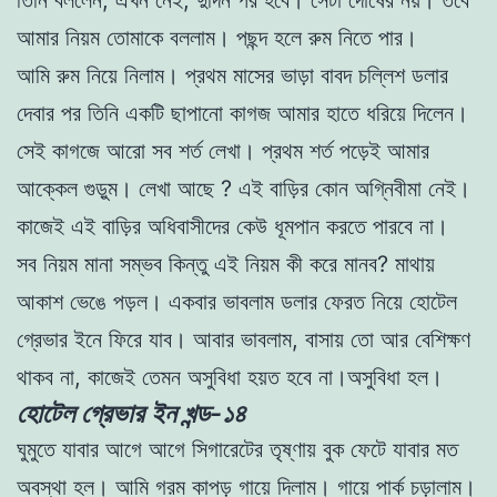
আমার নিয়ম তােমাকে বললাম। পছন্দ হলে রুম নিতে পার।
আমি রুম নিয়ে নিলাম। প্রথম মাসের ভাড়া বাবদ চল্লিশ ডলার
দেবার পর তিনি একটি ছাপানো কাগজ আমার হাতে ধরিয়ে দিলেন।
সেই কাগজে আরাে সব শর্ত লেখা। প্রথম শর্ত পড়েই আমার
আক্কেল গুড়ুম। লেখা আছে ? এই বাড়ির কোন অগ্নিবীমা নেই।
কাজেই এই বাড়ির অধিবাসীদের কেউ ধূমপান করতে পারবে না।
সব নিয়ম মানা সম্ভব কিন্তু এই নিয়ম কী করে মানব? মাথায়
আকাশ ভেঙে পড়ল। একবার ভাবলাম ডলার ফেরত নিয়ে হােটেল
গ্রেভার ইনে ফিরে যাব। আবার ভাবলাম, বাসায় তো আর বেশিক্ষণ
থাকব না, কাজেই তেমন অসুবিধা হয়ত হবে না।অসুবিধা হল।
হোটেল গ্রেভার ইন খন্ড-১৪
ঘুমুতে যাবার আগে আগে সিগারেটের তৃষ্ণায় বুক ফেটে যাবার মত
অবস্থা হল। আমি গরম কাপড় গায়ে দিলাম। গায়ে পার্ক চড়ালাম।