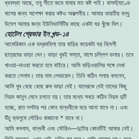
ব্যবস্থা আছে, তবু শীতে জমে যাবার মত কষ্ট পাই। বাসস্ট্যাণ্ডে
বাসের জন্য অপেক্ষা করার কষ্টও অকল্পনীয়। আমার ভারতীয় বন্ধু
উমেশ আমার জন্য ইউনিভার্সিটির কাছে একটা ঘর খুঁজে দিল।
হোটেল গ্রেভার ইন খন্ড-১৪
আমেরিকান এক ভদ্রমহিলা তার বাড়ির কয়েকটা ঘর বিদেশী
ছাত্রদের ভাড়া দেন। ভাড়া খুবই সস্তা, মাসে চল্লিশ ডলার। তবে
খাওয়া-দাওয়া করতে হবে বাইরে। আমি বাড়িওয়ালির সঙ্গে দেখা
করতে গেলাম। তার নাম লেভারেল। তিনি কঠিন গলায় বললেন,
আমি খুব বেছে বেছে রুম ভাড়া দেই। যাদেরকে দেই তাদের কিছু
নিয়ম কানুন মেনে চলতে হয়। তার মধ্যে সবচে কঠিন নিয়ম দুটি
হচ্ছে, রাত দশটার পর কোন বান্ধবীকে ঘরে আনা যাবে না। এবং
উঁচু ভ্যলুমে স্টেরিও বাজানো * যাবে না।
আমি বললাম, বান্ধবী এবং স্টেরিও—দুটোর কোনটিই আমার নেই।
তিনি বললেন, এখন নেই, দুদিন পর হবে। সেটা দোষের নয়। তবে