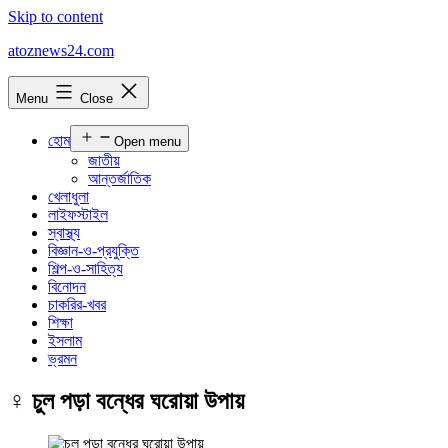
Skip to content
atoznews24.com
Menu
Close
হোম
Open menu
জাতীয়
আন্তর্জাতিক
খেলাধুলা
লাইফস্টাইল
স্বাস্থ্য
বিজ্ঞান-ও-প্রযুক্তি
শিল্প-ও-সাহিত্য
বিনোদন
চাকরির-খবর
শিক্ষা
ইসলাম
ভ্রমন
‍♀️ চুল পড়া বন্ধের ঘরোয়া উপায়