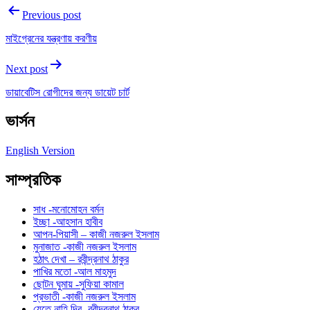
Previous post
মাইগ্রেনের যন্ত্রণায় করণীয়
Next post
ডায়াবেটিস রোগীদের জন্য ডায়েট চার্ট
ভার্সন
English Version
সাম্প্রতিক
সাধ -মনোমোহন বর্মন
ইচ্ছা -আহসান হাবীব
আপন-পিয়াসী – কাজী নজরুল ইসলাম
মুনাজাত -কাজী নজরুল ইসলাম
হঠাৎ দেখা – রবীন্দ্রনাথ ঠাকুর
পাখির মতো -আল মাহমুদ
ছোটন ঘুমায় -সুফিয়া কামাল
প্রভাতী -কাজী নজরুল ইসলাম
যেতে নাহি দিব -রবীন্দ্রনাথ ঠাকুর