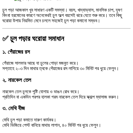
চুল পড়া আজকাল খুব সাধারণ একটি সমস্যা। বয়স, খাদ্যাভ্যাস, মানসিক চাপ, দূষণ
কিংবা হরমোনের কারণে অনেকেরই চুল অল্প বয়সেই ঝরে যেতে শুরু করে। তবে কিছু
ঘরোয়া উপায় নিয়মিত মেনে চললে সহজেই চুল পড়া কমানো সম্ভব।
✅ চুল পড়ার ঘরোয়া সমাধান
১. পেঁয়াজের রস
পেঁয়াজে সালফার আছে যা চুলের গোড়া মজবুত করে।
সপ্তাহে ২–৩ দিন মাথার ত্বকে পেঁয়াজের রস লাগিয়ে ৩০ মিনিট পর ধুয়ে ফেলুন।
২. নারকেল তেল
নারকেল তেল চুলকে পুষ্টি যোগায় ও ভাঙন রোধ করে।
প্রতিদিন বা একদিন পরপর হালকা গরম নারকেল তেল দিয়ে স্ক্যাল্প ম্যাসাজ করুন।
৩. মেথি বীজ
মেথি চুল পড়া কমাতে দারুণ কার্যকর।
মেথি ভিজিয়ে পেস্ট বানিয়ে মাথায় লাগান, ৪০ মিনিট পর ধুয়ে ফেলুন।