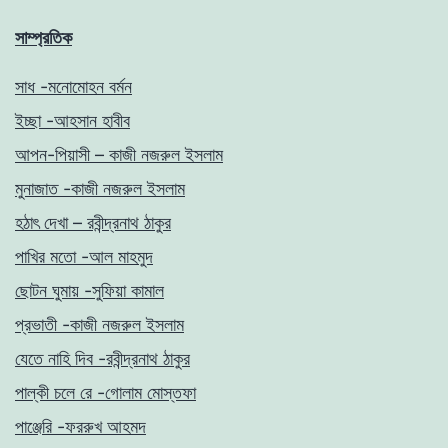
সাম্প্রতিক
সাধ -মনোমোহন বর্মন
ইচ্ছা -আহসান হাবীব
আপন-পিয়াসী – কাজী নজরুল ইসলাম
মুনাজাত -কাজী নজরুল ইসলাম
হঠাৎ দেখা – রবীন্দ্রনাথ ঠাকুর
পাখির মতো -আল মাহমুদ
ছোটন ঘুমায় -সুফিয়া কামাল
প্রভাতী -কাজী নজরুল ইসলাম
যেতে নাহি দিব -রবীন্দ্রনাথ ঠাকুর
পাল্কী চলে রে -গোলাম মোস্তফা
পাঞ্জেরি -ফররুখ আহমদ