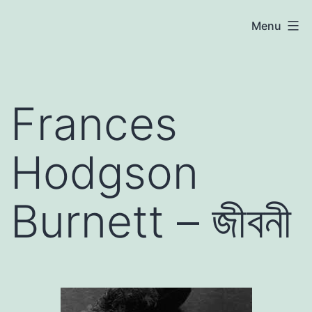
Skip
atoznews24.com
Menu
to
content
Frances
Hodgson
Burnett – জীবনী