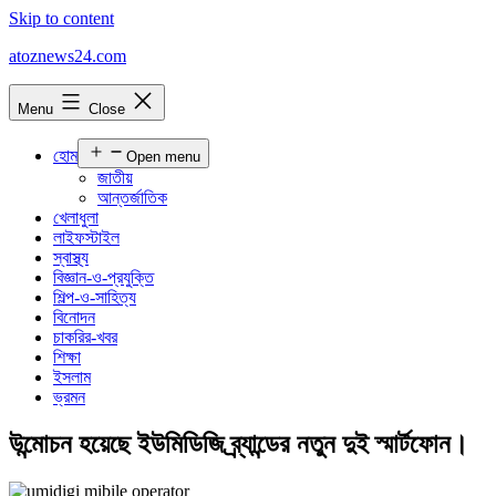
Skip to content
atoznews24.com
Menu
Close
হোম
Open menu
জাতীয়
আন্তর্জাতিক
খেলাধুলা
লাইফস্টাইল
স্বাস্থ্য
বিজ্ঞান-ও-প্রযুক্তি
শিল্প-ও-সাহিত্য
বিনোদন
চাকরির-খবর
শিক্ষা
ইসলাম
ভ্রমন
উন্মোচন হয়েছে ইউমিডিজি ব্র্যান্ডের নতুন দুই স্মার্টফোন।