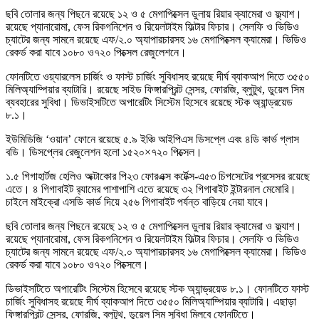
ছবি তোলার জন্য পিছনে রয়েছে ১২ ও ৫ মেগাপিক্সেল ডুলায় রিয়ার ক্যামেরা ও ফ্ল্যাশ।
রয়েছে প্যানারোমা, ফেস রিকগনিশেন ও রিয়েলটাইম ফিল্টার ফিচার। সেলফি ও ভিডিও
চ্যাটের জন্য সামনে রয়েছে এফ/২.০ অ্যাপারচারসহ ১৬ মেগাপিক্সেল ক্যামেরা। ভিডিও
রেকর্ড করা যাবে ১০৮০ ও৭২০ পিক্সেল রেজুলেশনে।
ফোনটিতে ওয়্যারলেস চার্জিং ও ফাস্ট চার্জিং সুবিধাসহ রয়েছে দীর্ঘ ব্যাকআপ দিতে ৩৫৫০
মিলিঅ্যাম্পিয়ার ব্যাটারি। রয়েছে সাইড ফিঙ্গারপ্রিন্ট সেন্সর, ফোরজি, ব্লুটুথ, ডুয়েল সিম
ব্যবহারের সুবিধা। ডিভাইসটিতে অপারেটিং সিস্টেম হিসেবে রয়েছে স্টক অ্যান্ড্রয়েড
৮.১।
ইউমিডিজি ‘ওয়ান’ ফোনে রয়েছে ৫.৯ ইঞ্চি আইপিএস ডিসপ্লে এবং ৪ডি কার্ভ গ্লাস
বডি। ডিসপ্লের রেজুলেশন হলো ১৫২০×৭২০ পিক্সেল।
১.৫ গিগাহার্টজ হেলিও অক্টাকোর পি২৩ ফোরএক্স কর্টেক্স-এ৫৩ চিপসেটের প্রসেসর রয়েছে
এতে। ৪ গিগাবাইট র‍্যামের পাশাপাশি এতে রয়েছে ৩২ গিগাবাইট ইন্টারনাল মেমোরি।
চাইলে মাইক্রো এসডি কার্ড দিয়ে ২৫৬ গিগাবাইট পর্যন্ত বাড়িয়ে নেয়া যাবে।
ছবি তোলার জন্য পিছনে রয়েছে ১২ ও ৫ মেগাপিক্সেল ডুলায় রিয়ার ক্যামেরা ও ফ্ল্যাশ।
রয়েছে প্যানারোমা, ফেস রিকগনিশেন ও রিয়েলটাইম ফিল্টার ফিচার। সেলফি ও ভিডিও
চ্যাটের জন্য সামনে রয়েছে এফ/২.০ অ্যাপারচারসহ ১৬ মেগাপিক্সেল ক্যামেরা। ভিডিও
রেকর্ড করা যাবে ১০৮০ ও৭২০ পিক্সেলে।
ডিভাইসটিতে অপারেটিং সিস্টেম হিসেবে রয়েছে স্টক অ্যান্ড্রয়েড ৮.১। ফোনটিতে ফাস্ট
চার্জিং সুবিধাসহ রয়েছে দীর্ঘ ব্যাকআপ দিতে ৩৫৫০ মিলিঅ্যাম্পিয়ার ব্যাটারি। এছাড়া
ফিঙ্গারপ্রিন্ট সেন্সর, ফোরজি, ব্লুটুথ, ডুয়েল সিম সুবিধা মিলবে ফোনটিতে।