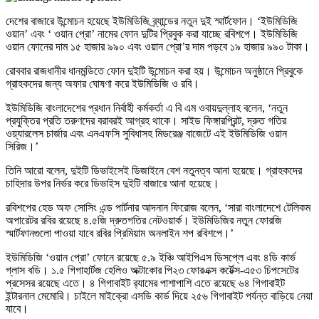
দেশের বাজারে উন্মোচন হয়েছে ইউমিডিজি ব্র্যান্ডের নতুন দুই স্মার্টফোন। ‘ইউমিডিজি
ওয়ান’ এবং ‘ ওয়ান প্রো’ নামের ফোন দুটির প্রিবুক করা যাচ্ছে রবিশপে। ইউমিডিজি
ওয়ান ফোনের দাম ১৫ হাজার ৯৯০ এবং ওয়ান প্রো’র দাম পড়বে ১৯ হাজার ৯৯০ টাকা।
রোববার রাজধানীর ধানমন্ডিতে ফোন দুইটি উন্মোচন করা হয়। উন্মোচন অনুষ্ঠানে প্রিবুকে
গ্রাহকদের জন্য অফার ঘোষণা করে ইউমিডিজি ও রবি।
ইউমিডিজি বাংলাদেশের প্রধান নির্বাহী কর্মকর্তা এ বি এম ওবায়দুল্লাহ বলেন, ‘নতুন
প্রযুক্তির প্রতি তরুণদের বরাবরই আগ্রহ থাকে। সাইড ফিঙ্গারপ্রিন্ট, দ্রুত গতির
ওয়্যারলেস চার্জার এবং এনএফসি সুবিধাসহ মিডরেঞ্জ বাজেটে এই ইউমিডিজি ওয়ান
সিরিজ।’
তিনি আরো বলেন, দুইটি ডিভাইসেই ডিজাইনে বেশ নতুনত্ব আনা হয়েছে। গ্রাহকদের
চাহিদার উপর নির্ভর করে ডিভাইস দুইটি বাজারে আনা হয়েছে।
রবিশপের হেড অফ সোসিং এন্ড পার্টনার আদনান ফিরোজ বলেন, ‘সারা বাংলাদেশে টেলিকম
অপারেটর রবির রয়েছে ৪.৫জি দ্রুতগতির নেটওয়ার্ক। ইউমিডিজির নতুন ফোরজি
স্মার্টফানগুলো পাওয়া যাবে রবির প্রিমিয়াম অনলাইন শপ রবিশপে।’
ইউমিডিজি ‘ওয়ান প্রো’ ফোনে রয়েছে ৫.৯ ইঞ্চি আইপিএস ডিসপ্লে এবং ৪ডি কার্ভ
গ্লাস বডি। ১.৫ গিগাহার্টজ হেলিও অক্টাকোর পি২৩ ফোরএক্স কর্টেক্স-এ৫৩ চিপসেটের
প্রসেসর রয়েছে এতে। ৪ গিগাবাইট র‍্যামের পাশাপাশি এতে রয়েছে ৬৪ গিগাবাইট
ইন্টারনাল মেমোরি। চাইলে মাইক্রো এসডি কার্ড দিয়ে ২৫৬ গিগাবাইট পর্যন্ত বাড়িয়ে নেয়া
যাবে।