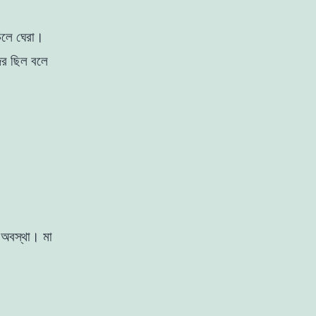
চিলে
ঘেরা
।
জর
ছিল
বলে
ই
অবস্থা
।
মা