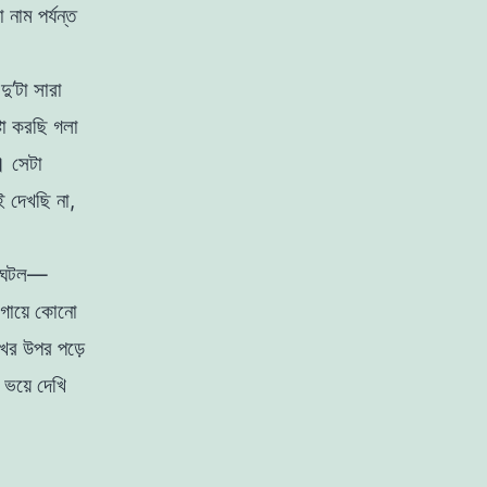
া
নাম
পর্যন্ত
া
দু
’
টা
সারা
্টা
করছি
গলা
।
সেটা
ুই
দেখছি
না
,
ঘটল
—
গায়ে
কোনাে
ুখের
উপর
পড়ে
ই
ভয়ে
দেখি