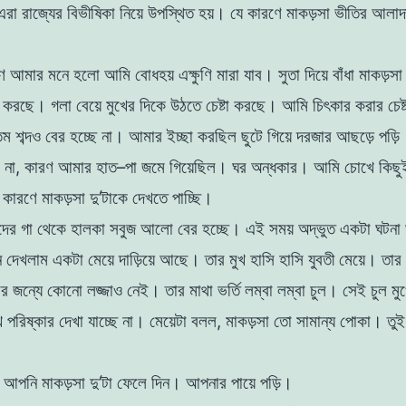
এরা
রাজ্যের
বিভীষিকা
নিয়ে
উপস্থিত
হয়
।
যে
কারণে
মাকড়সা
ভীতির
আলাদ
ষণ
আমার
মনে
হলাে
আমি
বােধহয়
এক্ষুণি
মারা
যাব।
সুতা
দিয়ে বাঁধা
মাকড়স
ল
করছে
।
গলা
বেয়ে
মুখের
দিকে
উঠতে
চেষ্টা
করছে
।
আমি
চিৎকার
করার
চেষ
যতম
শব্দও
বের
হচ্ছে
না
।
আমার
ইচ্ছা
করছিল
ছুটে
গিয়ে
দরজার
আছড়ে
পড়ি
ল
না
,
কারণ
আমার
হাত
–
পা
জমে
গি
য়েছিল
।
ঘর
অন্ধকার
।
আমি
চোখে
কিছ
ত
কারণে
মাকড়সা
দু
’
টাকে
দেখতে
পাচ্ছি
।
দের
গা
থেকে
হালকা
সবুজ
আলাে
বের
হচ্ছে
।
এই
সময়
অদ্ভুত
একটা
ঘটনা
ে
দেখলাম
একটা
মেয়ে
দাড়িয়ে
আছে
।
তার
মুখ
হাসি
হাসি যুবতী
মেয়ে
।
তার
ার
জন্যে
কোনাে
লজ্জাও
নেই
।
তার
মাথা
ভর্তি
লম্বা
লম্বা
চুল
।
সেই
চুল ম
খ
পরিষ্কার
দেখা
যাচ্ছে
না
।
মেয়েটা
বলল
,
মাকড়সা
তাে
সামান্য
পােকা
।
তু
?
,
আপনি
মাকড়সা
দু
’
টা ফেলে
দিন
।
আপনার পায়ে
পড়ি
।