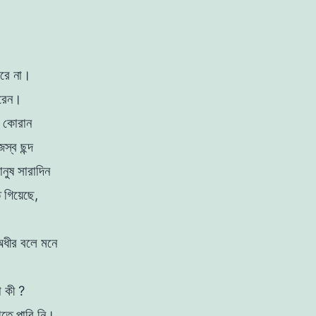
রে
না।
রেন।
র
কোরান
জস্ব
ছন্দ
ানুষ
সারাদিন
ে
গিয়েছে
,
অধীর
বলে
মনে
া
কী
?
ঝতে
পারি
নি
।