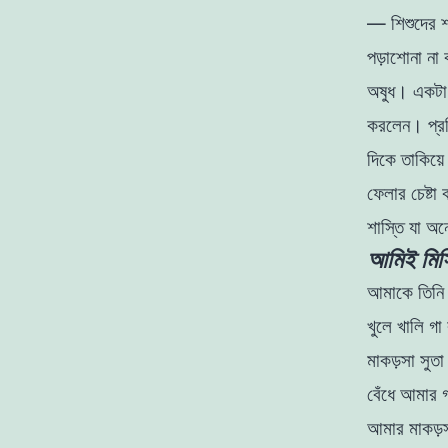
—
শিশুদের
পড়াশােনা
না
অষুধ
। একট
করলেন
।
প্
দিকে
তাকিয়
ফেলার
চেষ্টা
শাস্তি
যা
অন
আমিই মিসি
আমাকে
তিন
খুলে
খালি
গা
মাকড়সা
সুত
বেঁধে
আমার
আমার
মাকড়