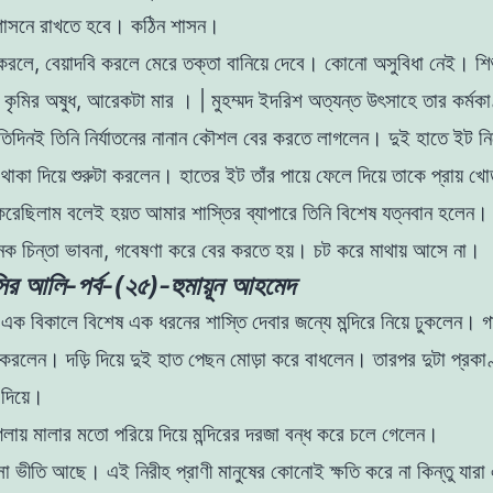
শাসনে
রাখতে
হবে
।
কঠিন
শাসন
।
 করলে
,
বেয়াদবি
করলে
মেরে
তক্তা
বানিয়ে
দেবে
।
কোনাে
অসুবিধা
নেই
।
শি
া
কৃমির
অষুধ,
আরেকটা
মার
।
|
মুহম্মদ
ইদরিশ
অত্যন্ত
উৎসাহে
তার
কর্মক
রতিদিনই
তিনি নির্যাতনের
নানান
কৌশল বের
করতে
লাগলেন।
দুই
হাতে
ইট
নি
ে
থাকা
দিয়ে
শুরুটা
করলেন
।
হাতের
ইট তাঁর
পায়ে
ফেলে
দিয়ে
তাকে
প্রায়
খো
করেছিলাম
বলেই
হয়ত
আমার
শাস্তির
ব্যাপারে
তিনি
বিশেষ
যত্নবান হলেন
েক
চিন্তা
ভাবনা
,
গবেষণা
করে
বের
করতে
হয়
।
চট
করে
মাথায়
আসে
না
।
র আলি-পর্ব-(২৫)-হুমায়ূন আহমেদ
ি
এক
বিকালে
বিশেষ
এক
ধরনের
শাস্তি
দেবার
জন্যে
মন্দিরে
নিয়ে
ঢুকলেন। গ
করলেন। দড়ি দিয়ে
দুই
হাত
পেছন
মােড়া
করে
বাধলেন
।
তারপর
দুটা
প্রকা
া
দিয়ে
।
গলায়
মালার
মতাে
পরিয়ে
দিয়ে
মন্দিরের
দরজা
বন্ধ
করে
চলে
গেলেন
।
সা
ভীতি
আছে
।
এই
নিরীহ
প্রাণী
মানুষের
কোনােই
ক্ষতি
করে
না
কিন্তু
যারা