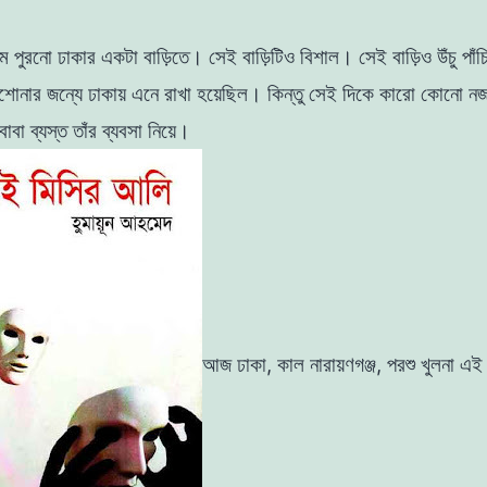
াম
পুরনাে
ঢাকার
একটা
বাড়িতে
।
সেই
বাড়িটিও
বিশাল
।
সেই
বাড়িও
উঁচু
পাঁ
াশােনার
জন্যে
ঢাকায়
এনে
রাখা
হয়েছিল
।
কিন্তু
সেই
দিকে
কারাে
কোনাে
ন
বাবা
ব্যস্ত
তাঁর
ব্যবসা
নিয়ে
।
আজ
ঢাকা
,
কাল
নারায়ণগঞ্জ
,
পরশু
খুলনা
এ