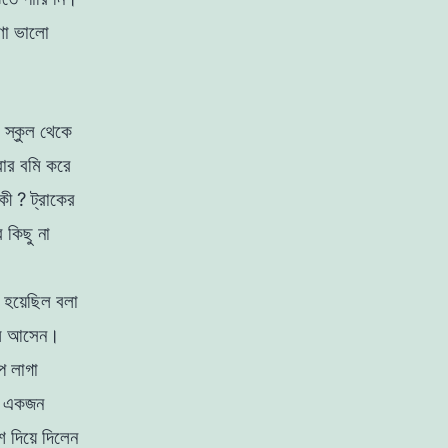
ণা
ভালাে
।
স্কুল
থেকে
বার
বমি করে
কী
?
ট্রাকের
র
কিছু
না
ই
হয়েছিল
বলা
ে আসেন
।
াপ
লাগা
িক একজন
েশ
দিয়ে
দিলেন