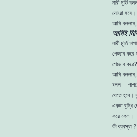
নারী
মূর্তি
বল
নােংরা
হবে
আমি
বললাম
আমিই মিসি
নারী
মূর্তি
চাপ
পেচ্ছাব
করে ম
পেচ্ছাব
করে
আমি
বললাম
বলল
—
পাগ
যেতে
হবে
।
একটা
বুদ্ধি
করে
ফেল
।
কী
ব্যবস্থা