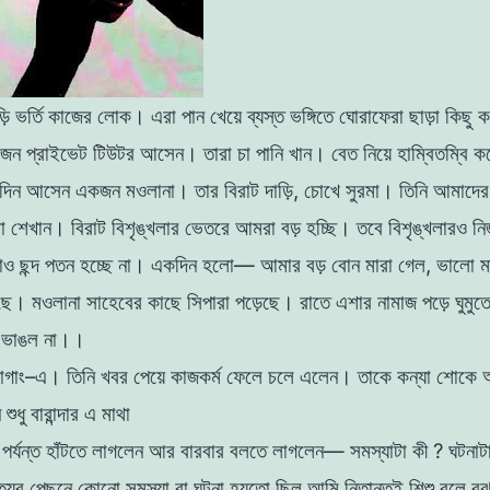
ড়ি
ভর্তি
কাজের
লােক
।
এরা
পান
খেয়ে
ব্যস্ত
ভঙ্গিতে
ঘােরাফেরা
ছাড়া
কিছু
ক
জন
প্রাইভেট
টিউটর
আসেন
।
তারা
চা
পানি
খান
।
বেত
নিয়ে
হাম্বিতম্বি
ক
দিন
আসেন
একজন
মওলানা
।
তার
বিরাট
দাড়ি
,
চোখে
সুরমা
।
তিনি
আমাদে
রা
শেখান
।
বিরাট
বিশৃঙ্খলার
ভেতরে
আমরা
বড়
হচ্ছি
।
তবে
বিশৃঙ্খলারও
নি
াও
ছন্দ পতন
হচ্ছে
না
।
একদিন
হলাে
—
আমার
বড়
বােন
মারা
গেল
,
ভালাে
ম
ছে
।
মওলানা
সাহেবের
কাছে
সিপারা
পড়েছে
।
রাতে
এশার
নামাজ
পড়ে
ঘুমুত
র
ভাঙল
না
।
।
াগাং
–
এ
।
তিনি
খবর
পেয়ে কাজকর্ম
ফেলে
চলে
এলেন
।
তাকে
কন্যা
শোকে
ি
শুধু
বারান্দার
এ
মাথা
া
পর্যন্ত
হাঁটতে
লাগলেন
আর
বারবার
বলতে
লাগলেন
—
সমস্যাটা
কী
?
ঘটনাট
ত্যুর পেছনে
কোনাে
সমস্যা
বা ঘটনা
হয়তাে ছিল
আমি
নিতান্তই
শিশু
বলে
বু