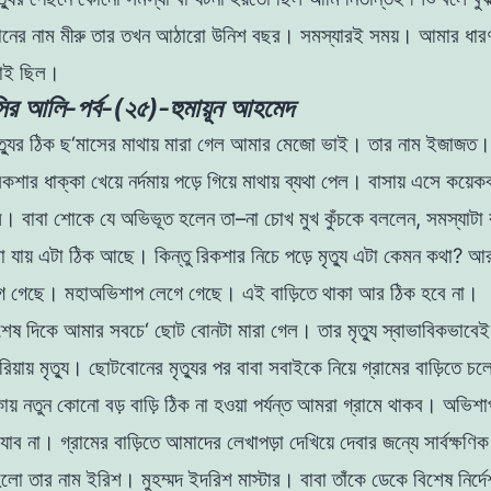
েনের
নাম
মীরু তার
তখন
আঠারাে
উনিশ
বছর
।
সমস্যারই
সময়। আমার
ধার
যাই
ছিল
।
র আলি-পর্ব-(২৫)-হুমায়ূন আহমেদ
ত্যুর
ঠিক
ছ
‘
মাসের
মাথায়
মারা
গেল
আমার
মেজো
ভাই
।
তার
নাম
ইজাজত
িকশার
ধাক্কা
খেয়ে
নর্দমায়
পড়ে গিয়ে
মাথায়
ব্যথা
পেল
।
বাসায় এসে কয়েক
ল
।
বাবা
শােকে
যে
অভিভূত হলেন
তা
–
না
চোখ
মুখ
কুঁচকে
বললেন
,
সমস্যাটা
রা
যায়
এটা ঠিক
আছে
।
কিন্তু
রিকশার
নিচে
পড়ে
মৃত্যু
এটা
কেমন
কথা
?
আ
ে গেছে
।
মহাঅভিশাপ
লেগে
গেছে
।
এই
বাড়িতে
থাকা
আর
ঠিক হবে
না
।
শেষ
দিকে
আমার
সবচে
‘
ছােট
বােনটা
মারা
গেল
। তার
মৃত্যু
স্বাভাবিকভাবে
িয়ায়
মৃত্যু
।
ছােটবােনের
মৃত্যুর
পর
বাবা
সবাইকে
নিয়ে
গ্রামের
বাড়িতে
চল
কায়
নতুন
কোনাে
বড়
বাড়ি
ঠিক
না
হওয়া পর্যন্ত
আমরা
গ্রামে
থাকব
।
অভিশ
যাব
না
।
গ্রামের
বাড়িতে আমাদের
লেখাপড়া
দে
খি
য়ে
দেবার
জন্যে
সার্বক্ষণ
হলাে
তার
নাম
ইরিশ
।
মুহম্মদ
ইদরিশ
মাস্টার
।
বাবা তাঁকে
ডেকে
বিশেষ নির্দ