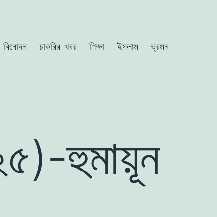
বিনোদন
চাকরির-খবর
শিক্ষা
ইসলাম
ভ্রমন
)-হুমায়ূন