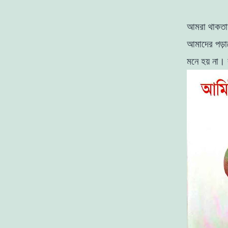
আমরা
থাকত
আমাদের
পড়
মনে
হয়
না
।