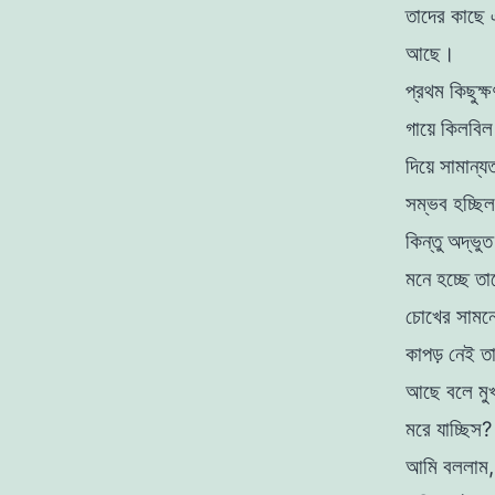
তাদের
কাছে
আছে
।
প্রথম
কিছুক্
গায়ে
কিলবি
দিয়ে
সামান্
সম্ভব
হচ্ছি
কিন্তু
অদ্ভু
মনে
হচ্ছে
তা
চোখের
সামন
কাপড়
নেই
ত
আছে বলে মু
মরে যাচ্ছিস
আমি
বললাম