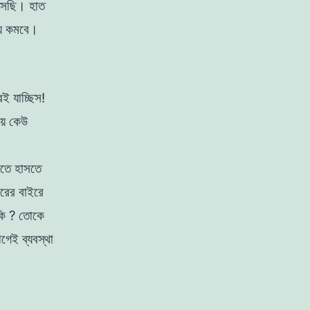
েছি
।
হাত
়
কমবে
।
েই
যাচ্ছিস
!
়ে
কেউ
সতে
হাসতে
দিরের
বাইরে
কি
?
তােকে
গেই
ব্যবস্থা