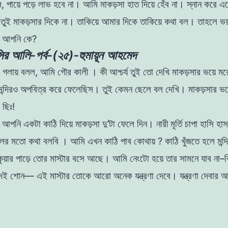
ল
,
পায়ে
পড়ে
লাভ
হবে
না
।
আমি
মাকড়সা
হাত
দিয়ে
হেঁব
না
।
স্নান
করে
এস
।
তুই
মাকড়সার
দিকে
না
।
তাকিয়ে
আমার
দিকে
তাকিয়ে
কথা
বল
।
তাহলে
ভয
,
আপনি
কে
?
র আলি-পর্ব-(২৫)-হুমায়ূন আহমেদ
া
গলায়
বলল
,
আমি
গৌর কালী
।
কী
আশ্চর্য
তুই
তাে
দেখি
মাকড়সার
ভয়ে
মর
ন্দিরও
অপবিত্র
করে
ফেলেছিস
।
তুই
কেমন
ছেলে
বল
দেখি
।
মাকড়সার
ভয
?
ছিঃ
!
,
আপনি
একটা
কাঠি
দিয়ে
মাকড়সা
দু
’
টা
ফেলে
দিন
।
নারী
মূর্তি
চাপা
হাসি হা
লের
মতাে
কথা
বলবি
।
আমি
এখন
কাঠি
পাব
কোথায়
?
কাঠি
খুঁজতে
হলে
মন্
কুয়ার
পাড়ে
তাের
মাস্টার
বসে
আছে
।
আমি
নেংটো
হয়ে তার সামনে
যাব
না
–
দেই
শােন
—
এই
মাস্টার
তােকে
আরাে
অনেক
যন্ত্রণা
দেবে
।
যন্ত্রণা
দেবার
আ
?