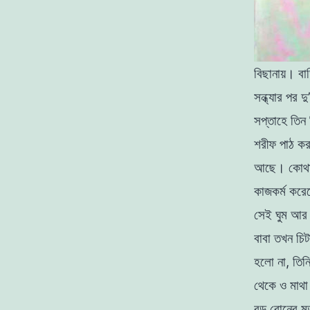
বিছানায়
।
বা
সন্ধ্যার
পর
দু
’
সপ্তাহে
তিন
শরীফ
পাঠ
ক
আছে
।
কোথ
কাজকর্ম
করে
সেই
ঘুম
আ
বাবা
তখন
চিট
হলাে
না
,
তিন
থেকে
ও
মাথ
বড়
বােনের
মৃ