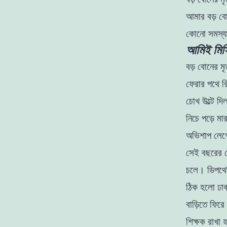
আমার
বড়
বা
কোনাে
সমস্
আমিই মিসি
বড়
বােনের
মৃ
ফেরার
পথে
র
চোখ
উল্টে
দি
নিচে
পড়ে
মা
অভিশাপ
লেগ
সেই
বছরের 
চলে
।
ডিপথের
ঠিক
হলাে
ঢা
বাড়িতে
ফিরে
শিক্ষক
রাখা