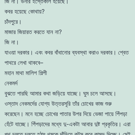
জি না। উনার ইস্তেকাল হয়েছে।
কবর হয়েছে কোথায়?
চাঁদপুরে।
মাজার জিয়ারত করতে যান না?
জি না।
যাওয়া দরকার। এবং কবর বাঁধানোর ব্যবস্থা করাও দরকার। শ্বেত
পাথরে লেখা থাকবে–
মহান মাথা মালিশ শিল্পী
নেকমর্দ
বুঝতে পারছি আমার কথা জড়িয়ে যাচ্ছে। ঘুম চলে আসছে।
ওস্তাদ নেকমর্দের যোগ্য উত্তরসূরি তাঁর চোখের কাজ শুরু
করেছেন। মনে হচ্ছে চোখের পাতার উপর দিয়ে ভেজা পায়ে পিঁপড়া
হেঁটে যাচ্ছে। পিঁপড়াদের মধ্যে দু-একটা আবার দুষ্ট প্রকৃতির। এরা
পথ চলতে চলতে হঠাৎ থমকে দাঁড়িয়ে কুটুস করে কামড় দিচ্ছে। সেই