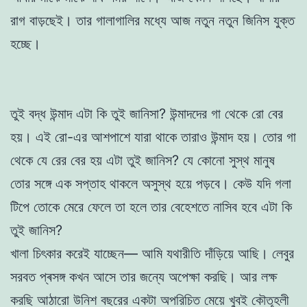
রাগ বাড়ছেই। তার গালাগালির মধ্যে আজ নতুন নতুন জিনিস যুক্ত
হচ্ছে।
তুই বদ্ধ উন্মাদ এটা কি তুই জানিসা? উন্মাদদের গা থেকে রো বের
হয়। এই রো-এর আশপাশে যারা থাকে তারাও উন্মাদ হয়। তোর গা
থেকে যে রের বের হয় এটা তুই জানিস? যে কোনো সুস্থ মানুষ
তোর সঙ্গে এক সপ্তাহ থাকলে অসুস্থ হয়ে পড়বে। কেউ যদি গলা
টিপে তোকে মেরে ফেলে তা হলে তার বেহেশতে নাসিব হবে এটা কি
তুই জানিস?
খালা চিৎকার করেই যাচ্ছেন— আমি যথারীতি দাঁড়িয়ে আছি। লেবুর
সরবত প্ৰসঙ্গ কখন আসে তার জন্যে অপেক্ষা করছি। আর লক্ষ
করছি আঠারো উনিশ বছরের একটা অপরিচিত মেয়ে খুবই কৌতূহলী