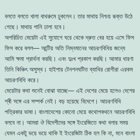
বলতে বলতে খালা বাথরুমে ঢুকলেন। তার মাথায় নিশ্চয় রূক্ত উঠে
গেছে। মাথায় পানি ঢালা হবে।
অপরিচিত মেয়েটা এই সুযোগে ঘরে থেকে দ্রুত বের হয়ে এসে ফিস
ফিস করে বলল— আন্টিয় অতি নিম্নমানের আচরণবিধিয় জন্যে
আমি ক্ষমা প্রার্থনা করছি। এবং দুঃখ প্রকাশ করছি। আমার ধারণা
তিনি কিঞ্চিৎ অসুস্থ। হাইপার টেনশনঘটিত ব্যাধির রোগীরা এরকম
আচরণবিধি করে।
মেয়েটার কথা শুনেই বোঝা যাচ্ছে— এই দেশের মেয়ে হলেও দেশের
শ্ৰী সঙ্গে এর সম্পর্ক নেই। বড় হয়েছে বিদেশে। আচরণবিধি
পত্রিকার ভাষা। বাংলাদেশের কোনো মেয়ে কথোপকথনে আচরণবিধি
বলবে না। আমরা ঔ বিদেশীদের সঙ্গে ইংরেজিতে কথা বলার সময়
যেমন একটু ভয়ে ভয়ে থাকি ই ইংরেজিটা ঠিক হল কি না, মনে বাংলা