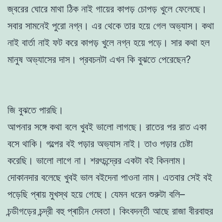
জ্বরের ঘোরে মাথা ঠিক নাই গায়ের কাপড় চোপড় খুলে ফেলেছে।
সবার সামনেই পুরো নগ্ন। এর থেকে তার হয়ে গেল অভ্যাস। কথা
নাই বার্তা নাই ফট করে কাপড় খুলে নগ্ন হয়ে পড়ে। সার কথা হল
মানুষ অভ্যাসের দাস। প্রবচনটা এখন কি বুঝতে পেরেছেন?
জি বুঝতে পারছি।
আপনার সঙ্গে কথা বলে খুবই ভালো লাগছে। রাতের পর রাত একা
বসে থাকি। গল্পের বই পড়ার অভ্যাস নাই। তাও পড়ার চেষ্টা
করেছি। ভালো লাগে না। শরৎচন্দ্রের একটা বই কিনলাম।
দোকানদার বলেছে খুবই ভাল বইদেনা পাওনা নাম। এতবার সেই বই
পড়েছি প্ৰায় মুখস্থ হয়ে গেছে। যেমন ধরেন শুরুটা বলি–
চন্ডীগড়ের চন্দ্রী বহু প্ৰাচীন দেবতা। কিংবদন্তী আছে রাজা বীরবাহুর