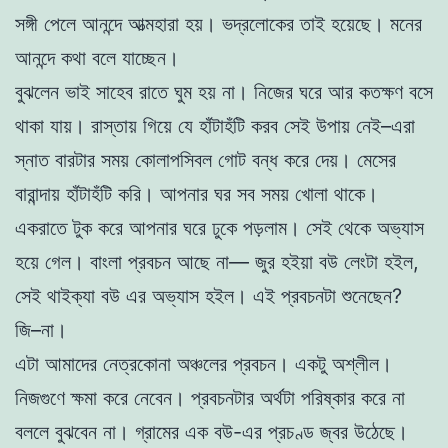
সঙ্গী পেলে আনন্দে আত্মহারা হয়। ভদ্রলোকের তাই হয়েছে। মনের
আনন্দে কথা বলে যাচ্ছেন।
বুঝলেন ভাই সাহেব রাতে ঘুম হয় না। নিজের ঘরে আর কতক্ষণ বসে
থাকা যায়। রাস্তায় গিয়ে যে হাঁটাহঁটি করব সেই উপায় নেই–এরা
স্নাত বারটার সময় কোলাপসিবল গোট বন্ধ করে দেয়। মেসের
বারান্দায় হাঁটাহঁটি করি। আপনার ঘর সব সময় খোলা থাকে।
একরাতে টুক করে আপনার ঘরে ঢুকে পড়লাম। সেই থেকে অভ্যাস
হয়ে গেল। বাংলা প্রবচন আছে না— জুর হইয়া বউ লেংটা হইল,
সেই থাইক্যা বউ এর অভ্যাস হইল। এই প্রবচনটা শুনেছেন?
জি–না।
এটা আমাদের নেত্রকোনা অঞ্চলের প্রবচন। একটু অশ্লীল।
নিজগুণে ক্ষমা করে নেবেন। প্রবচনটার অর্থটা পরিষ্কার করে না
বললে বুঝবেন না। গ্রামের এক বউ-এর প্রচণ্ড জ্বর উঠেছে।