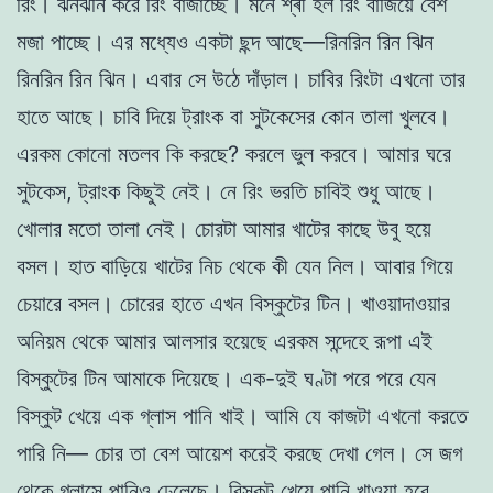
রিং। ঝনঝনি করে রিং বাজাচ্ছে। মনে শ্ৰী হল রিং বাজিয়ে বেশ
মজা পাচ্ছে। এর মধ্যেও একটা ছন্দ আছে—রিনরিন রিন ঝিন
রিনরিন রিন ঝিন। এবার সে উঠে দাঁড়াল। চাবির রিংটা এখনো তার
হাতে আছে। চাবি দিয়ে ট্রাংক বা সুটকেসের কোন তালা খুলবে।
এরকম কোনো মতলব কি করছে? করলে ভুল করবে। আমার ঘরে
সুটকেস, ট্রাংক কিছুই নেই। নে রিং ভরতি চাবিই শুধু আছে।
খোলার মতো তালা নেই। চোরটা আমার খাটের কাছে উবু হয়ে
বসল। হাত বাড়িয়ে খাটের নিচ থেকে কী যেন নিল। আবার গিয়ে
চেয়ারে বসল। চোরের হাতে এখন বিস্কুটের টিন। খাওয়াদাওয়ার
অনিয়ম থেকে আমার আলসার হয়েছে এরকম সন্দেহে রূপা এই
বিস্কুটের টিন আমাকে দিয়েছে। এক-দুই ঘণ্টা পরে পরে যেন
বিস্কুট খেয়ে এক গ্লাস পানি খাই। আমি যে কাজটা এখনো করতে
পারি নি— চোর তা বেশ আয়েশ করেই করছে দেখা গেল। সে জগ
থেকে গ্লাসে পানিও ঢেলেছে। বিস্কুট খেয়ে পানি খাওয়া হবে