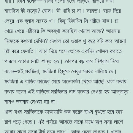
যায়। তিনি বলেন— রামছাগলের মতো দাঁড়িয়ে দাঁড়িয়ে মাথা
নাড়ছিস কী জন্যে? বোস। কী খাবি চা না। সরবত। বরফ দিয়ে
লেবুর এক গ্লাস সরবত খা। কিছু ভিটামিন সি শরীরে যাক। চা
খেয়ে খেয়ে শরীরের কি অবস্থা করেছিস খেয়াল আছে? আয়নায়
নিজেকে কখনো দেখিস? দেখলে তো ওয়াক থু করে বমি করে আয়না
নষ্ট করে ফেলতি। ঝামা দিয়ে ঘসে তোকে একদিন গোসল করাতে
পারলে আমার মনটা শান্ত হত। তারপর বড় করে নিশ্বাস নিয়ে
বলেন–ওই মরজিনা, মরজিনা হিমুকে লেবুর সরবত বানিয়ে দে।
মরজিনা এ বাড়ির কাজের মেয়ে অনেকদিন থেকে আছে! খালা কথায়
কথায় বলেন এই বাড়িতে মরজিনার নাম যতবার নেওয়া হয় আল্লাহ্‌র
নামও ততবার নেওয়া হয় না।
খালা যখন মরজিনাকে ডাকাডাকি শুরু করেন তখন বুঝতে হবে তার
রাগ পড়ে গেছে। এই পর্যায়ে আসতে মাঝে মাঝে অল্প সময় লাগে
আবার মাঝে মাঝে দীর্ঘ সময় লাগে। আজ যেমন লাগছে। খালার