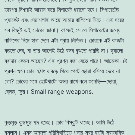
তারপর নিশ্চয়ই আরাম করে সিগারেট ধরানো হবে। সিগারেটের
প্যাকেট এবং দেয়াশলাই আছে আমার বালিশের নিচে। এই ঘরের
সব কিছুই এই চোরের জানা। কাজেই সে যে সিগারেটের জন্যে
বালিশের নিচে হাত দেবে এটা প্ৰায় নিশ্চিত। চোরকে এই কাজটা
করতে দেব, না তার আগেই উঠে বসব বুঝতে পারছি না। হ্যালো
ব্ৰাদার কেমন আছেন? এই প্রশ্ন করা যেতে পারে। আচমকা এই
প্রশ্ন শুনে চোর হঠাৎ ঘাবড়ে গিয়ে পেটে ছোরা বসিয়ে দেবে না
তো? চোরের সঙ্গে ছোটখাটো অস্ত্র রাখে বলে শুনেছি—ছোরা,
ব্লেড, ক্ষুর। Small range weapons.
কুড়মুড় কুড়মুড় শব্দ হচ্ছে। চোর বিস্কুট খাচ্ছে। আমি উঠে
বসলাম। এমন অদ্ভুত পরিস্থিতিতে গলার স্বর যতটা স্বাভাবিক