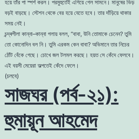
হয়ে
তাঁর
পা
স্পর্শ
করল
।
পরমুহুর্তেই
এগিয়ে
গেল
সামনে
।
মানুষের
ভিড়
বড়ই
বাড়ছে
।
স্টেশন
থেকে
বের
হয়ে
যেতে
হবে
।
তার
দাঁড়িয়ে
থাকার
সময়
নেই
।
চন্দ্ৰশীলা
কান্না
–
কান্না
গলায়
বলল
,
“
বাবা
,
উনি
তােমাকে
চেনেন
?
তুমি
তাে
কোনােদিন
বল
নি
।
তুমি
এরকম
কেন
বাবা
?
অভিমানে
তার নিচের
ঠোঁট
বেঁকে
গেছে
।
চোখে
জল
টলমল
করছে
।
হয়ত
সে
কেঁদে
ফেলবে
।
এই
বয়সী
মেয়েরা
অল্পতেই
কেঁদে
ফেলে
।
(চলবে)
সাজঘর (পর্ব-২১):
হুমায়ূন আহমেদ