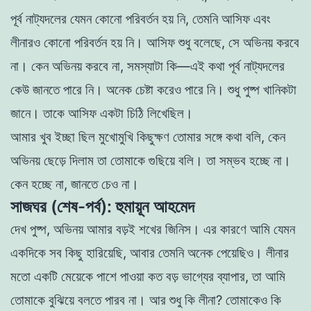
পূর্ব
নাট্যদলের যেমন
কোনাে
পরিবর্তন
হয়
নি
,
তেমনি
আসিফ
এবং
লীনারও
কোনাে
পরিবর্তন
হয়
নি
।
আসিফ
শুধু
বলেছে
,
সে
অভিনয়
করবে
না
।
কেন
অভিনয়
করবে
না
,
সমস্যাটা
কি
—
এই
কথা
পূর্ব
নাট্যদলের
কেউ
জানতে
পারে
নি
।
অনেক
চেষ্টা
করেও পারে
নি
।
শুধু
পুষ্প
খানিকটা
জানে
।
তাকে
আসিফ
একটা
চিঠি
লিখেছিল
।
আমার
খুব
ইচ্ছা
ছিল
মুখােমুখি
কিছুক্ষণ
তােমার
সঙ্গে
কথা
বলি
,
কেন
অভিনয়
ছেড়ে
দিলাম
তা
তােমাকে
গুছিয়ে
বলি
।
তা
সম্ভব
হচ্ছে
না
।
কেন হচ্ছে
না
,
জানতে
চেও
না
।
সাজঘর (শেষ-পর্ব): হুমায়ূন আহমেদ
দেখ
পুষ্প
,
অভিনয়
আমার
বড়ই
শখের
জিনিস
।
এর
কারণে
আমি
যেমন
একদিকে
সব
কিছু
হারিয়েছি
,
আবার
তেমনি
অনেক
পেয়েছিও
।
লীনার
মতাে
একটি
মেয়েকে
পাশে
পাওয়া
কত
বড়
ভাগ্যের
ব্যাপার
,
তা আমি
তােমাকে
বুঝিয়ে
বলতে
পারব
না
।
আর
শুধু
কি
লীনা
?
তােমাকেও
কি