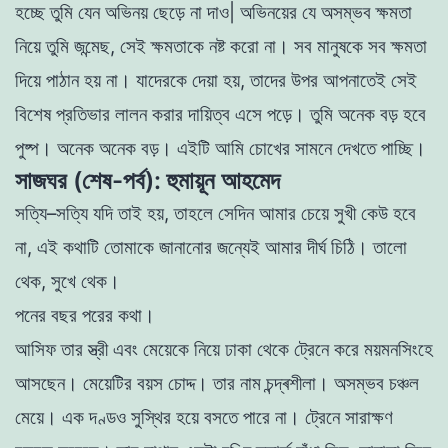
হচ্ছে
তুমি
যেন
অভিনয়
ছেড়ে
না
দাও
|
অভিনয়ের
যে
অসম্ভব
ক্ষমতা
নিয়ে
তুমি
জন্মেছ
,
সেই
ক্ষমতাকে
নষ্ট
করাে
না
।
সব মানুষকে
সব
ক্ষমতা
দিয়ে
পাঠান
হয়
না
।
যাদেরকে
দেয়া
হয়
,
তাদের
উপর
আপনাতেই
সেই
বিশেষ প্রতিভার
লালন
করার
দায়িত্ব
এসে পড়ে
।
তুমি
অনেক
বড়
হবে
পুষ্প
।
অনেক
অনেক
বড়
।
এইটি
আমি
চোখের
সামনে
দেখতে
পাচ্ছি
।
সাজঘর (শেষ-পর্ব): হুমায়ূন আহমেদ
সত্যি
–
সত্যি
যদি
তাই
হয়
,
তাহলে
সেদিন
আমার
চেয়ে
সুখী
কেউ
হবে
না
,
এই
কথাটি
তােমাকে
জানানাের
জন্যেই
আমার
দীর্ঘ
চিঠি
।
তালাে
থেক
,
সুখে
থেক
।
পনের
বছর
পরের
কথা
।
আসিফ
তার
স্ত্রী
এবং
মেয়েকে
নিয়ে
ঢাকা
থেকে ট্রেনে
করে
ময়মনসিংহে
আসছেন
।
মেয়েটির
বয়স
চোদ্দ
।
তার
নাম
চন্দ্ৰশীলা
।
অসম্ভব
চঞ্চল
মেয়ে
।
এক
দণ্ডও
সুস্থির
হয়ে
বসতে
পারে
না
।
ট্রেনে
সারাক্ষণ