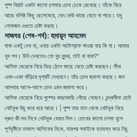
পুষ্প
বিরাট
একটা
কালাে
চশমায়
চোখ
ঢেকে
রেখেছে
।
তাঁকে
ঘিরে
আছে
বলিষ্ঠ
কিছু
ছেলেমেয়ে,
যেন
কেউ
কাছে
যেতে
না
পারে
।
তবু
লােকজন
এগুতে
চেষ্টা
করছে
।
সাজঘর (শেষ-পর্ব): হুমায়ূন আহমেদ
বাবা
একটু
দেখ
না
,
ওনার
একটা
অটোগ্রাফ
পাওয়া
যায়
কি
না
।
আমার
খুব
শখ
।
উনি
দেখতেও
তাে
খুব
সুন্দর
,
তাই
না
বাবা
?
”
আসিফ
মেয়েকে
নিয়ে
ভিড়
ঠেলে
কাছে
যেতে
চেষ্টা
করছেন
।
লীনা
একা
–
একা
দাঁড়িয়ে
দৃশ্যটি
দেখছেন
।
তাঁর
চোখ
জ্বালা
করছে
।
জল
আসবার
আগে
–
আগে
চোখ
এমন
জ্বালা
করে
।
আসিফ
মেয়েকে
নিয়ে
পুষ্পের
কাছাকাছি
পৌছে
গেছেন
।
চন্দ্ৰশীলা
ছােট
নােটবুক
উচু
করে
ধরে
আছে
।
|
পুষ্প
তার
হাত
থেকে
নােটবুক
নিয়ে
দ্রুত
কী
সব
লিখে নােটবুক
ফেরত
দিল
।
চোখের
কালাে
চশমা
খুলে
পূর্ণদৃষ্টিতে
তাকাল
আসিফের
দিকে
,
তারপর
সবাইকে
হতভম্ব
করে
নিচু