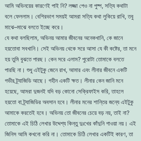
আমি
অভিনয়ের
কারণেই
পাই
নি
?
লজ্জা
পেও
না
পুষ্প
,
সত্যি
কথাটা
বলে
ফেললাম
।
বেশিরভাগ
সময়ই
আমরা
সত্যি
কথা
লুকিয়ে
রাখি
,
তবু
মাঝে
–
মাঝে
বলতে
ইচ্ছে
করে
।
যে
কথা
বলছিলাম
,
অভিনয়
আমার
জীবনের
অনেকখানি
,
কে
জানে
হয়তােবা
সবখানি
।
সেই
অভিনয়
থেকে
সরে
আসা
যে
কী
কষ্টের
,
তা
মনে
হয়
তুমি
বুঝতে
পারছ
।
কেন
সরে
এলাম
?
পুরােটা
তােমাকে
বলতে
পারছি
না
। শুধু
এইটুকু
জেনে
রাখ
,
আমার
এবং
লীনার
জীবনে
একটি
গভীর
ট্র্যাজিডি
আছে
।
গহীন
একটি
ক্ষত
।
লীনার
কেন
জানি
মনে
হয়েছে
,
আমরা
দুজনই
য
দি
বড়
কোনাে
সেক্রিফাইস
করি
,
তাহলে
হয়তাে
বা
ট্র্যাজিডির
অবসান
হবে
।
লীনার
মনের
শান্তির
জন্যে
এইটুকু
আমাকে
করতেই
হবে
।
অভিনয়
তাে
জীবনের
চেয়ে
বড়
নয়
,
তাই
না
?
তােমাকে
এই
চিঠি
লেখার
উদ্দেশ্য
কিন্তু
দুঃখের
কাঁদুনি
গাওয়া
নয়
।
এই
জিনিস
আমি
কখনাে
করি
না
।
তােমাকে
চিঠি
লেখার
একটিই কারণ,
তা