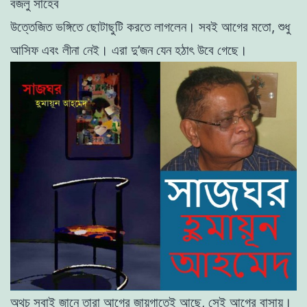
বজলু
সাহেব
উত্তেজিত
ভঙ্গিতে
ছােটাছুটি
করতে
লাগলেন
।
সবই
আগের
মতাে
,
শুধু
আসিফ
এবং
লীনা
নেই।
এরা
দু
’
জন
যেন
হঠাৎ উবে
গেছে
।
অথচ
সবাই
জানে
তারা
আগের
জায়গাতেই
আছে
,
সেই
আগের
বাসায়
।