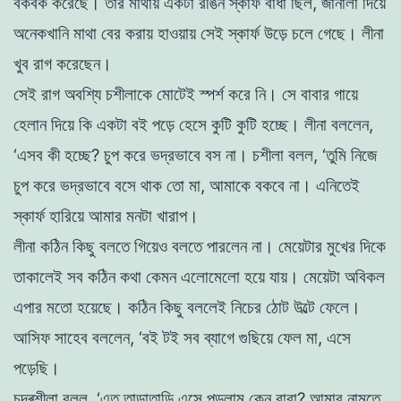
বকবক
করেছে
।
তার
মাথায়
একটা
রঙিন
স্কার্ফ
বাঁধা
ছিল
,
জানালা
দিয়ে
অনেকখানি
মাথা
বের
করায়
হাওয়ায়
সেই
স্কার্ফ
উড়ে
চলে
গেছে
।
লীনা
খুব
রাগ
করেছেন
।
সেই
রাগ
অবশ্যি
চশীলাকে
মােটেই স্পর্শ
করে
নি
।
সে
বাবার
গায়ে
হেলান
দিয়ে
কি
একটা
বই
পড়ে
হেসে
কুটি
কুটি
হচ্ছে
।
লীনা
বললেন
,
‘
এসব
কী
হচ্ছে
?
চুপ
করে
ভদ্রভাবে
বস
না
।
চশীলা
বলল
,
‘
তুমি
নিজে
চুপ
করে
ভদ্রভাবে
বসে
থাক তাে
মা
,
আমাকে
বকবে
না
।
এনিতেই
স্কার্ফ
হারিয়ে
আমার
মনটা
খারাপ
।
লীনা
কঠিন
কিছু
বলতে
গিয়েও
বলতে
পারলেন
না
।
মেয়েটার
মুখের
দিকে
তাকালেই
সব
কঠিন
কথা
কেমন
এলােমেলাে
হয়ে
যায়
।
মেয়েটা
অবিকল
এপার
মতাে
হয়েছে
।
কঠিন
কিছু
বললেই
নিচের
ঠো
ট
উল্টে
ফেলে।
আসিফ সাহেব
বললেন
,
‘
বই
টই
সব
ব্যাগে
গুছিয়ে
ফেল
মা
,
এসে
পড়েছি
।
চন্দ্ৰশীলা
বলল
,
‘
এত
তাড়াতাড়ি
এসে
পড়লাম
কেন
বাবা
?
আমার
নামতে