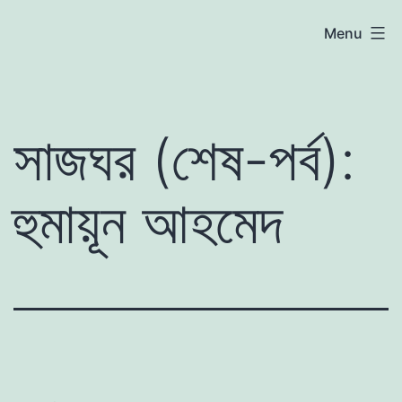
Skip
atoznews24.com
Menu
to
content
সাজঘর (শেষ-পর্ব):
হুমায়ূন আহমেদ