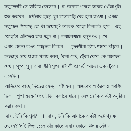
স্যান্ডেলটি
সে
হারিয়ে
ফেলেছে
।
মা
জানতে
পারলে
আবার
খোঁজাখুজি
শুরু
করবেন
।
চশীলার
ইচ্ছা
খুব
তাড়াতাড়ি
বের
হয়ে
যাওয়া
।
একটা
স্যান্ডেল
গিয়েছে
তাে
কী
হয়েছে
?
আরেক
জোড়া
কিনলেই
হবে
।
এই
জোড়াটা
এনিতেও
তার
পছন্দ
না
।
ক্যাটক্যাটে
হলুদ
রঙ
।
সে
এবার
মেরুন
রঙের
স্যান্ডেল
কিনবে
।
|
চন্দ্ৰশীলা হঠাৎ
থমকে
দাঁড়াল
।
হতভম্ব
হয়ে
যাওয়া
গলায়
বলল
,
‘
বাবা
দেখ
,
ট্রেন
থেকে
কে
নামছেন
দেখ।
পুষ্প
,
পু
।
বাবা
,
উনি
পুষ্প
না
?
কী
আশ্চর্য
,
আমরা
এক
ট্রেনে
এসেছি
।
আসিফের
কাছে
ভিড়ের
রহস্য
স্পষ্ট
হল।
আজকের
পত্রিকায়
অবশ্যি
ছিল
—
পুষ্প
ময়মনসিংহ
টাউন
ক্লাবে
যাবে
।
সেখানে
কি
একটা
অনুষ্ঠান
করার কথা
।
‘
বাবা
,
উনি
কি
পূল্প
?
‘
।
‘
বাবা
,
উনি
কি
আমাকে
একটা
অটোগ্রাফ
দেবেন
?
‘
এই
ভিড়
ঠেলে
তাঁর
কাছে
যাবার
কোনাে
উপায়
নেই
মা
।