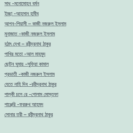
সাধ -মনোমোহন বর্মন
ইচ্ছা -আহসান হাবীব
আপন-পিয়াসী – কাজী নজরুল ইসলাম
মুনাজাত -কাজী নজরুল ইসলাম
হঠাৎ দেখা – রবীন্দ্রনাথ ঠাকুর
পাখির মতো -আল মাহমুদ
ছোটন ঘুমায় -সুফিয়া কামাল
প্রভাতী -কাজী নজরুল ইসলাম
যেতে নাহি দিব -রবীন্দ্রনাথ ঠাকুর
পাল্কী চলে রে -গোলাম মোস্তফা
পাঞ্জেরি -ফররুখ আহমদ
সোনার তরী – রবীন্দ্রনাথ ঠাকুর