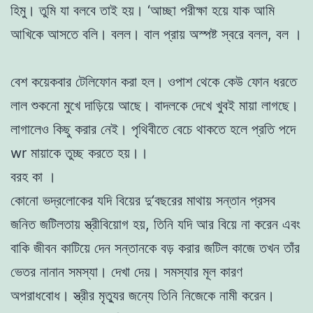
হিমু
।
তুমি
যা
বলবে
তাই
হয়
।
‘
আচ্ছা
পরীক্ষা
হয়ে
যাক
আমি
আখিকে
আসতে
বলি
।
বলল
।
বাল
প্রায়
অস্পষ্ট
স্বরে
বলল
,
বল
।
বেশ
কয়েকবার
টেলিফোন
করা
হল
।
ওপাশ
থেকে
কেউ
ফোন
ধরতে
লাল
শুকনাে
মুখে
দাড়িয়ে
আছে
।
বাদলকে
দেখে
খুবই
মায়া
লাগছে
।
লাগালেও কিছু
করার
নেই
।
পৃথিবীতে
বেচে
থাকতে
হলে
প্রতি
পদে
wr
মায়াকে
তুচ্ছ
করতে
হয়
।
।
বরহ
কা
।
কােনাে
ভদ্রলােকের
যদি
বিয়ের
দু
‘
বছরের
মাথায়
সন্তান
প্রসব
জনিত
জটিলতায়
স্ত্রীবিয়ােগ হয়
,
তিনি
যদি
আর
বিয়ে
না
করেন
এবং
বাকি
জীবন
কাটিয়ে
দেন
সন্তানকে
বড়
করার
জটিল
কাজে
তখন
তাঁর
ভেতর
নানান
সমস্যা
।
দেখা
দেয়
।
সমস্যার
মূল
কারণ
অপরাধবােধ
।
স্ত্রীর
মৃত্যুর
জন্যে
তিনি
নিজেকে
নামী
করেন
।