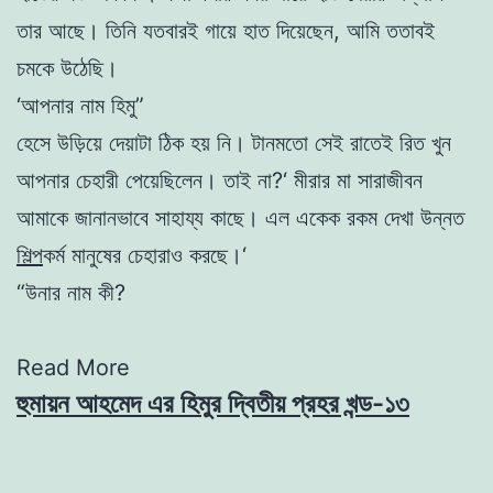
তার
আছে
।
তিনি
যতবারই
গায়ে
হাত
দিয়েছেন
,
আমি
ততাবই
চমকে
উঠেছি
।
‘
আপনার
নাম
হিমু
”
হেসে
উড়িয়ে
দেয়াটা
ঠিক
হয়
নি
।
টানমতো
সেই
রাতেই
রিত
খুন
আপনার
চেহারী
পেয়েছিলেন
।
তাই
না
?
‘
মীরার
মা
সারাজীবন
আমাকে
জানানভাবে সাহায্য
কাছে
।
এল
একেক
রকম
দেখা
উন্নত
শিল্প
কর্ম
মানুষের
চেহারাও
করছে
।
‘
“
উনার
নাম
কী
?
Read More
হুমায়ন আহমেদ এর হিমুর দ্বিতীয় প্রহর খন্ড-১৩