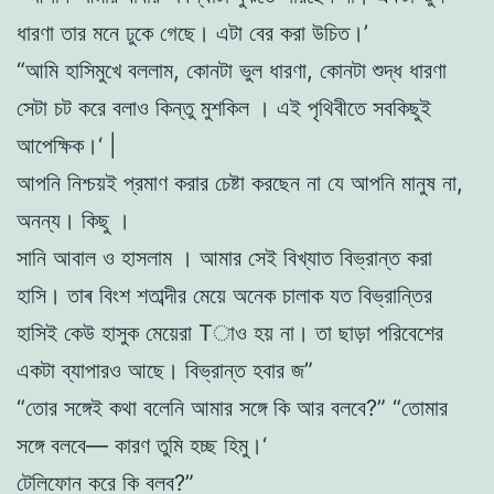
ধারণা
তার
মনে
ঢুকে
গেছে
।
এটা
বের
করা
উচিত
।’
“
আমি
হাসিমুখে
বললাম
,
কোনটা
ভুল
ধারণা
,
কোনটা
শুদ্ধ
ধারণা
সেটা
চট
করে
বলাও
কিন্তু
মুশকিল
।
এই
পৃথিবীতে
সবকিছুই
আপেক্ষিক
।
‘
|
আপনি
নিশ্চয়ই
প্রমাণ
করার
চেষ্টা
করছেন
না
যে
আপনি
মানুষ
না
,
অনন্য
।
কিছু
।
সানি
আবাল
ও
হাসলাম
।
আমার
সেই
বিখ্যাত
বিভ্রান্ত
করা
হাসি
।
তাৰ
বিংশ
শতাব্দীর
মেয়ে অনেক
চালাক
যত
বিভ্রান্তির
হাসিই
কেউ
হাসুক
মেয়েরা
Tাও
হয়
না
।
তা
ছাড়া
পরিবেশের
একটা
ব্যাপারও
আছে
।
বিভ্রান্ত
হবার
জ
”
“
তাের
সঙ্গেই
কথা
বলেনি
আমার
সঙ্গে
কি
আর
বলবে
?
”
“
তােমার
সঙ্গে
বলবে
—
কারণ
তুমি
হচ্ছ
হিমু
।
‘
টেলিফোন
করে
কি
বলব
?
”