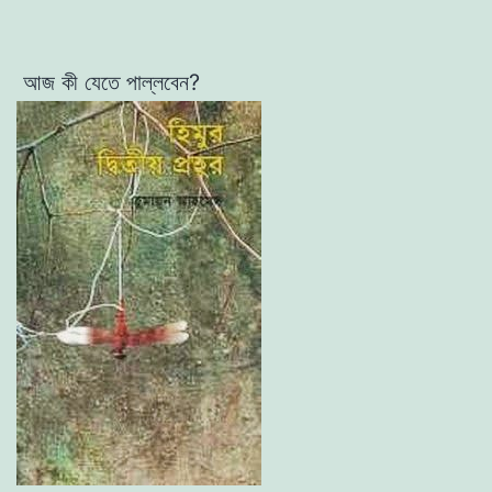
আজ
কী
যেতে
পাল্লবেন
?