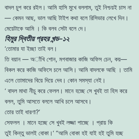
বাদল
চুপ
করে
রইল
।
আমি
হাসি
মুখে
বললাম
,
তুই
নিশ্চয়ই
চাস
না
—
কেমন
আছ
,
ভাল
আছি
টাইপ
কথা
বলে
রিসিভার
লেখে
দিন
।
মেয়েটাকে
আমি
।
কি
বলব
সেটা
বলে
দে
।
হিমুর দ্বিতীয় প্রহর খন্ড–১২
‘
তােমার
যা
ইচ্ছা
তাই
বল
।
তি
বয়ান
—
অাঁখি
শােন
,
মগবাজার
কাজি
অফিস
চেন
,
কয়
—
বিকল
করে
কাজি
অফিসে
চলে
আসি
।
আমি
বাদলকে
আছি
।
তামি
এলে
তােমাদের
বিয়ে
দিয়ে
দেব
।
কোন
সমস্যা
নেই
।
‘
বাদল
মাথা
নীচু করে
ফেলল
।
মানে
হচ্ছে
সে খুবই
তা
হিস
করে
বলল
,
তুমি
আসতে
বললে
আখি
চলে
আসবে
।
তাের
তাই
ধারণা
?
‘
সেফলল
।
মানে
হচ্ছে
সে
খুবই
লজ্জা
পাচ্ছে
।
প্রায়
কি
তুই
কিন্তু
ভালই
বােকা
।
‘
“
আমি
বােকা
হই
যাই
হই
তুমি
হচ্ছ