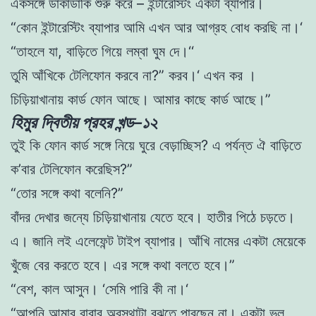
একসঙ্গে
ডাকাডাকি
শুরু
করে
–
ইন্টারেস্টিং
একটা
ব্যাপার
।
“
কোন
ইন্টারেস্টিং
ব্যাপার
আমি
এখন
আর
আগ্রহ
বােধ
করছি
না
।
‘
“
তাহলে
যা
,
বাড়িতে গিয়ে
লম্বা
ঘুম
দে
।
‘
‘
তুমি
আঁখিকে
টেলিফোন
করবে
না
?
”
করব
।
‘
এখন
কর
।
চিড়িয়াখানায়
কার্ড ফোন
আছে।
আমার কাছে
কার্ড
আছে
।
”
হিমুর দ্বিতীয় প্রহর খন্ড–১২
তুই
কি
ফোন
কার্ড
সঙ্গে
নিয়ে
ঘুরে
বেড়াচ্ছিস
?
এ
পর্যন্ত
ঐ
বাড়িতে
ক
’
বার
টেলিফোন
করেছিস
?
”
“
তাের
সঙ্গে
কথা
বলেনি
?
”
বাঁদর
দেখার
জন্যে
চিড়িয়াখানায়
যেতে
হবে
।
হাতীর
পিঠে
চড়তে
।
এ
।
জানি
লই
এলেফেন্ট
টাইপ
ব্যাপার
।
আঁখি
নামের
একটা
মেয়েকে
খুঁজে
বের
করতে
হবে
।
এর
সঙ্গে
কথা
বলতে
হবে
।
”
“
বেশ
,
কাল
আসুন
।
‘
সেমি
পারি কী
না
।
‘
“
আপনি
আমার
বাবার
অবস্থাটা
বুঝতে
পারছেন
না
।
একটা
ভুল