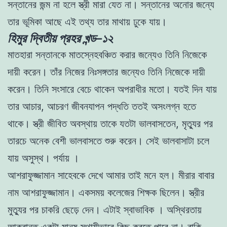
সন্তানের
জন্ম
না
হলে
স্ত্রী
মারা
যেত
না
।
সন্তানের
অনাের
জন্যে
তার
ভূমিকা
আছে
এই
তথ্য
তার
মাথায়
ঢুকে
যায়
।
হিমুর দ্বিতীয় প্রহর খন্ড–১২
মাতহারা
সন্তানকে
মাতস্নেহবঞ্চিত
করার
জন্যেও
তিনি
নিজেকে
দায়ী
করেন
।
তাঁর
নিজের
নিঃসঙ্গতার
জন্যেও
তিনি
নিজেকে
দায়ী
করেন
।
তিনি
সংসারে
বেচে
থাকেন
অপরাধীর
মতাে
।
যতই
দিন
যায়
তার
আচার
,
আচরণ
জীবনযাপন
পদ্ধতি
ততই
অসংলগ্ন
হতে
থাকে
।
স্ত্রী
জীবিত
অবস্থায়
তাকে
যতটা
ভালবাসতেন
,
মৃত্যুর
পর
তারচে
অনেক
বেশী
ভালবাসতে
শুরু
করেন
।
সেই
ভালবাসাটা
চলে
যায়
অসুস্থ
।
পর্যায়
।
আশরাফুজ্জামান
সাহেবকে
দেখে
আমার
তাই
মনে
হল
।
মীরার
বাবার
নাম
আশরাফুজ্জামান
।
একসময়
কলেজের
শিক্ষক
ছিলেন
।
স্ত্রীর
মুত্যুর
পর
চাকরি
ছেড়ে
দেন
।
এটাই
স্বাভাবিক
।
অস্থিরতায়
আক্রান্ত
একটা
মানুষ
স্থায়ীভাবে
কিছু
করতে
পারে
না
।
বাকি