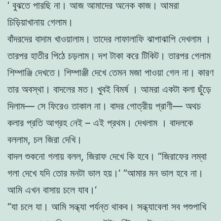
‘
বুঝতে
পারছি
না
।
আজ
আমাদের অনেক
কাজ
।
আমরা
চিড়িয়াখানায়
গেলাম
।
বাঁদরদের
বাদাম
খাওয়ালাম
।
তাদের
লাফালাফি
ঝাপাঝাপি
দেখলাম
।
তারপর
হাতীর
পিঠে
চড়লাম
।
দশ
টাকা
করে
টিকিট
।
তারপর
গেলাম
শিম্পাঞ্জি
দেখতে
।
শিম্পাঞ্জী
দেখে
তেমন
মজা
পাওয়া
গেল
না
।
কারণ
তার
অবস্থা
।
বাদলের
মত।
খুবই
বিমর্ষ
।
আমরা
একটা
কলা
ছুঁড়ে
দিলাম
—
সে
ফিরেও
তাকাল
না
।
বাদর
গােত্রীয়
প্রাণী—
অথচ
কলার প্রতি
আগ্রহ
নেই
–
এই
প্রথম
।
দেখলাম
।
বাদলকে
বললাম
,
চল
জিরা
দেখি
।
বাদল
শুকনাে
গলায়
বলল
,
জিরাফ
দেখে
কি
হবে
।
“
জিরাফের
লম্বা
গলা
দেখে
যদি
তাের
মনটা
ভাল
হয়
।
‘
“
আমার
মন
ভাল
হবে
না
।
আমি
এখন
বাসায়
চলে
যাব
।
‘
“
যা
চলে
যা
।
আমি
সন্ধ্যা
পর্যন্ত
থাকব
।
সন্ধ্যাবেলা
সব
পশুপাখি