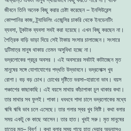
জীবনে
তিনি
অনেক
কিছু
করার
চেষ্টা
করেছেন
–
ইনসিউরেন্স
কোম্পানির
কাজ
,
ট্র্যাভিলিং
এজেন্সির
চাকরি
থেকে
ইনডেনটিং
ব্যবসা
,
টুকটাক
ব্যবসা
সবই
করা
হয়েছে
।
এখন
কিছু
করছেন
না
।
পৈত্রিক
বাড়ি
ভাড়া
দিয়ে
সেই
টাকায়
সংসার
চালাচ্ছেন
।
সংসারে
দুটিমাত্র
মানুষ
থাকায়
তেমন
অসুবিধা
হচ্ছে
না
।
ভদ্রলােকের
প্রচুর
অবসর
।
এই
অবসরের
সবটাই
কাটাচ্ছেন
মৃত
মানুষের
সঙ্গে
যােগাযােগের
পদ্ধতি
উদ্ভাবনে
।
ভদ্রলােক্স
খুব
রােগা
।
বড়
বড়
চোখ
।
চোখের
দৃষ্টিতে
ভরসা
–
হারানাে
ভাব
।
বয়স
পঞ্চাশের
কাছাকাছি
।
এই
বয়সে
মাথায়
কাঁচাপাকা
চুল
থাকার
কথা
।
তার
মাথার
সব
ফুলই
।
পাকা
।
ধবধবে
শাদা
চালে
ভদ্রলােকের
মধ্যে
ঋষি
ঋষি
ভাব
চলে
এসেছে
।
তার
গলার
স্বর
খুব
মিষ্টি
।
কথা
বলার
সময়
একটু
কে
কাছে
আসেন
।
তার
হাত
।
খুবই
সরু
।
মৃত
মানুষের
হাতের
মত
–
বিবর্ণ
।
কথা
বলার
সময়
গায়ে
হাত
দেয়ার
অভ্যাসও